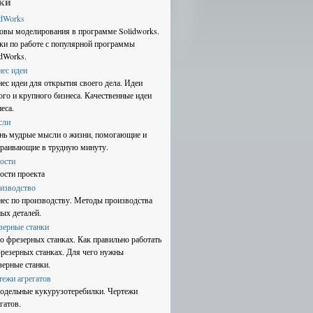
ки
idWorks
овы моделирования в программе Solidworks.
ки по работе с популярной программы
idWorks.
нес идеи
нес идеи для открытия своего дела. Идеи
ого и крупного бизнеса. Качественные идеи
еса.
сли
нь мудрые мысли о жизни, помогающие и
траивающие в трудную минуту.
ости
ости проекта
изводство
нес по производству. Методы производства
ных деталей.
зерные станки
 о фрезерных станках. Как правильно работать
фрезерных станках. Для чего нужны
зерные станки.
тежи агрегатов
одельные кукурузотеребилки. Чертежи
гатов.