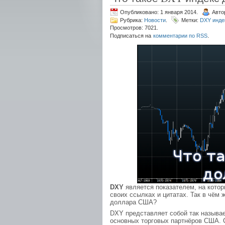
Опубликовано: 1 января 2014.
Авто
Рубрика:
Новости
.
Метки:
DXY инде
Просмотров: 7021.
.
Подписаться на
комментарии по RSS
DXY
является показателем, на кото
своих ссылках и цитатах. Так в чём 
доллара США?
DXY представляет собой так называ
основных торговых партнёров США. 