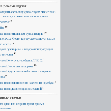
е рекомендуют
 открыть свою пиццерию с нуля: бизнес план,
го начать, сколько стоит и какие нужны
33
ументы
16
айте
16
нес-идея: открываем вулканизацию
ино SOL: Место, где осуществляются самые
15
ие мечты
дажа сувенирной и подарочной продукции
11
ез интернет
11
ртежи]Кукурузотеребилка ЛПК-02
10
ртежи]Ленточная пилорама
ртежи]Круглопалочный станок - вихревая
9
овка
9
нес-идея: изготовление наклеек на ноутбуки
8
нес-идея: дезинсекция помещений
йные статьи
нес идея: как открыть пункт приема
аллолома