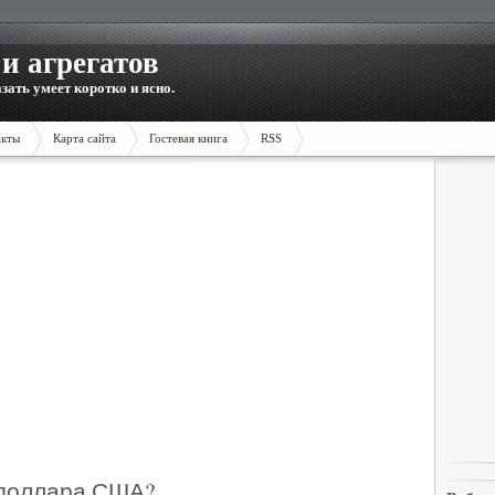
и агрегатов
зать умеет коротко и ясно.
акты
Карта сайта
Гостевая книга
RSS
 доллара США?