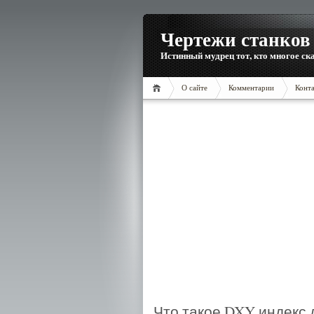
Чертежи станков 
Истинный мудрец тот, кто многое ска
О сайте
Комментарии
Конт
Что такое DXY индекс