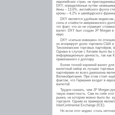
европейских стран, не присоединив
DXY, определённые путём «взвешива
йены – 13,6%, английского фунта ст
кроны – 4,2% и швейцарского франка 
DXY является удобным индексом дл
силы и слабости американского долл
тот факт, что он не отражает стоим
валют. DXY был создан JP Morgan в 
евро.
DXY «сильно взвешен» по отношени
он игнорирует долю торговли США в
Тихоокеанских торговых партнёров, 
Однако в случае с Китаем было бы 
информационную ценность, так как К
привязанного к доллару.
Более точной корзиной валют для 
валютный набор из лучших торговы
партнёрами из всего диапазона явля
Великобритания. При этом стоит ещё
фактом, что Германия входит в евро
валютой.
Трудно сказать, чем JP Morgan руко
такую известность. Сам по себе этот
рынка, на котором можно было бы ку
торговля. Одним из примеров являю
InterContinental Exchange (ICE).
Но если этот индекс столь неточен,