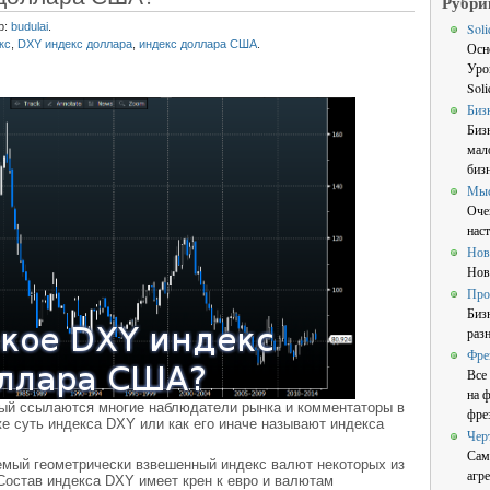
Рубри
р:
budulai
.
Sol
кс
,
DXY индекс доллара
,
индекс доллара США
.
Осн
Уро
Sol
Биз
Биз
мал
бизн
Мы
Оче
нас
Нов
Нов
Про
Биз
раз
Фре
Все
на 
рый ссылаются многие наблюдатели рынка и комментаторы в
фре
же суть индекса DXY или как его иначе называют индекса
Чер
Сам
емый геометрически взвешенный индекс валют некоторых из
агре
Состав индекса DXY имеет крен к евро и валютам