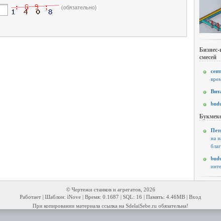
(обязательно)
Бизнес-
смесей
септ
врем
Вит
budu
Букмеке
Пет
на н
благ
budu
инте
© Чертежи станков и агрегатов, 2026
Работает | Шаблон: iNove | Время: 0.1687 | SQL: 16 | Память: 4.46MB |
Вход
При копировании материала ссылка на SdelaiSebe.ru обязательна!