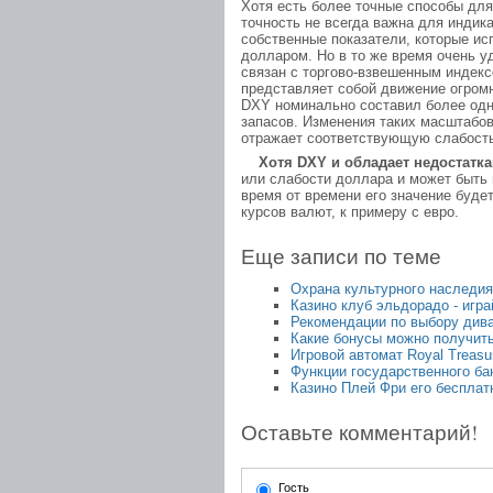
Хотя есть более точные способы дл
точность не всегда важна для индик
собственные показатели, которые и
долларом. Но в то же время очень у
связан с торгово-взвешенным индек
представляет собой движение огром
DXY номинально составил более одн
запасов. Изменения таких масштабов
отражает соответствующую слабость
Хотя DXY и обладает недостатк
или слабости доллара и может быть и
время от времени его значение буде
курсов валют, к примеру с евро.
Еще записи по теме
Охрана культурного наследия
Казино клуб эльдорадо - игр
Рекомендации по выбору дива
Какие бонусы можно получить
Игровой автомат Royal Treasur
Функции государственного ба
Казино Плей Фри его беспла
Оставьте комментарий!
Гость