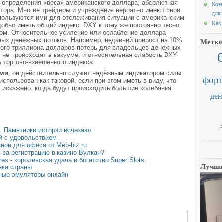
я определения «веса» американского доллара, абсолютная
Ком
атора. Многие трейдеры и учреждения вероятно имеют свои
для
спользуются ими для отслеживания ситуации с американским
Как
добно иметь общий индекс. DXY к тому же постоянно тесно
сом. Относительное усиление или ослабление доллара
ных денежных потоков. Например, недавний прирост на 10%
Метк
ого триллиона долларов потерь для владельцев денежных
 не происходят в вакууме, и относительная слабость DXY
 торгово-взвешенного индекса.
ами
, он действительно служит надёжным индикатором силы
форт
спользован как таковой, если при этом иметь в виду, что
т искажено, когда будут происходить большие колебания
ден
. Памятники истории исчезают
ай с удовольствием
нов для офиса от Meb-biz.ru
 за регистрацию в казино Вулкан?
es - королевская удача и богатство Super Slots
Лучши
нка страны
тные эмуляторы онлайн