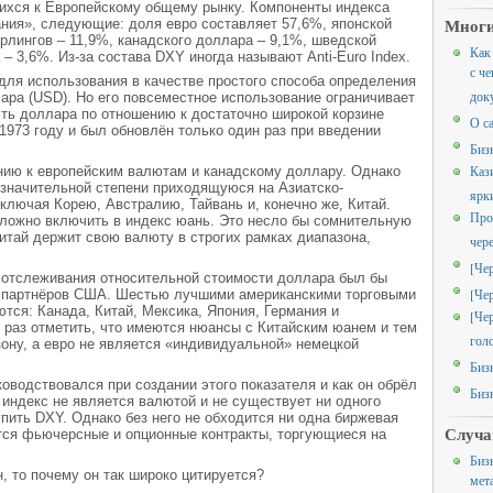
шихся к Европейскому общему рынку. Компоненты индекса
Многи
ния», следующие: доля евро составляет 57,6%, японской
ерлингов – 11,9%, канадского доллара – 9,1%, шведской
Как
– 3,6%. Из-за состава DXY иногда называют Anti-Euro Index.
с че
я использования в качестве простого способа определения
док
ара (USD). Но его повсеместное использование ограничивает
ость доллара по отношению к достаточно широкой корзине
О с
1973 году и был обновлён только один раз при введении
Биз
Каз
ю к европейским валютам и канадскому доллару. Однако
 значительной степени приходящуюся на Азиатско-
ярк
включая Корею, Австралию, Тайвань и, конечно же, Китай.
Про
сложно включить в индекс юань. Это несло бы сомнительную
итай держит свою валюту в строгих рамках диапазона,
чер
[Че
отслеживания относительной стоимости доллара был бы
[Че
х партнёров США. Шестью лучшими американскими торговыми
ются: Канада, Китай, Мексика, Япония, Германия и
[Че
 раз отметить, что имеются нюансы с Китайским юанем и тем
гол
зону, а евро не является «индивидуальной» немецкой
Биз
водствовался при создании этого показателя и как он обрёл
Биз
 индекс не является валютой и не существует ни одного
пить DXY. Однако без него не обходится ни одна биржевая
Случа
тся фьючерсные и опционные контракты, торгующиеся на
Биз
 то почему он так широко цитируется?
мет