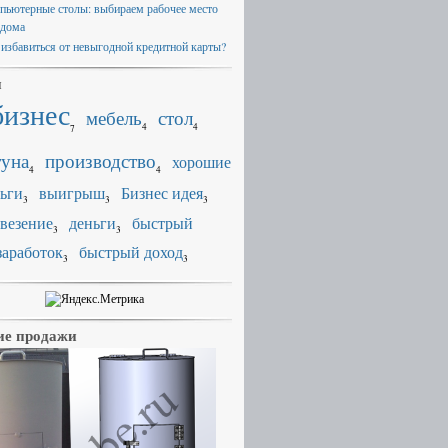
пьютерные столы: выбираем рабочее место
 дома
 избавиться от невыгодной кредитной карты?
и
бизнес
мебель
стол
4
4
7
уна
производство
хорошие
4
4
ьги
выигрыш
Бизнес идея
3
3
3
везение
деньги
быстрый
3
3
заработок
быстрый доход
3
3
е продажи