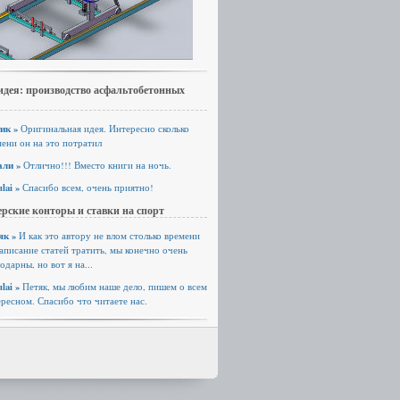
идея: производство асфальтобетонных
ик »
Оригинальная идея. Интересно сколько
ени он на это потратил
али »
Отлично!!! Вместо книги на ночь.
lai »
Спасибо всем, очень приятно!
рские конторы и ставки на спорт
як »
И как это автору не влом столько времени
аписание статей тратить, мы конечно очень
одарны, но вот я на...
lai »
Петяк, мы любим наше дело, пишем о всем
ресном. Спасибо что читаете нас.