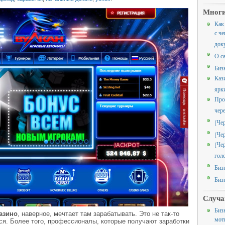
Многи
Как
с че
док
О с
Биз
Каз
ярк
Про
чер
[Че
[Че
[Че
гол
Биз
Биз
Случа
Биз
азино
, наверное, мечтает там зарабатывать. Это не так-то
мот
ься. Более того, профессионалы, которые получают заработки