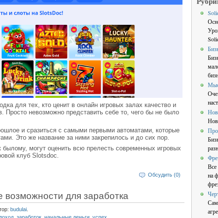
Рубри
Sol
Осн
Уро
Sol
Биз
Биз
мал
бизн
Мы
Оче
нас
одка для тех, кто ценит в онлайн игровых залах качество и
Нов
. Просто невозможно представить себе то, чего бы не было
Нов
рошлое и сразиться с самыми первыми автоматами, которые
Про
ами. Это же название за ними закрепилось и до сих пор.
Биз
раз
 к былому, могут оценить всю прелесть современных игровых
овой клуб Slotsdoc.
Фре
Все
на 
Обсудить (0)
фре
е возможности для заработка
Чер
Сам
тор:
budulai
.
агре
доход
,
заработок
,
начальные деньги
,
успех
.