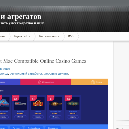
и агрегатов
зать умеет коротко и ясно.
акты
Карта сайта
Гостевая книга
RSS
t Mac Compatible Online Casino Games
budulai
.
доход
,
регулярный заработок
,
хорошие деньги
.