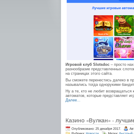
Игровой клуб Slotsdoc
– просто нах
разнообразие представленных слотов
на страницах этого сайта.
Вы сможете перенестись далеко в п
назывались тогда однорукими бандит
Ну а те, кто не любит возвращаться
автоматов, которые представляет игр
Далее...
Казино «Вулкан» - лучши
Опубликовано: 25 декабря 2017.
Ав
Рубрика:
Новости
.
Метки:
быстрый 