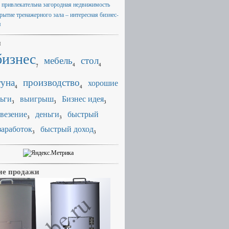
 привлекательна загородная недвижимость
рытие тренажерного зала – интересная бизнес-
я
и
бизнес
мебель
стол
4
4
7
уна
производство
хорошие
4
4
ьги
выигрыш
Бизнес идея
3
3
3
везение
деньги
быстрый
3
3
заработок
быстрый доход
3
3
е продажи