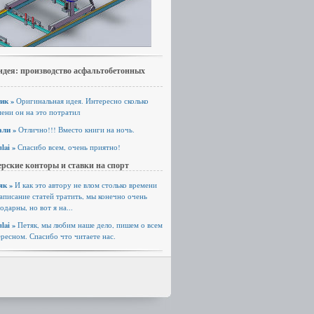
идея: производство асфальтобетонных
ик »
Оригинальная идея. Интересно сколько
ени он на это потратил
али »
Отлично!!! Вместо книги на ночь.
lai »
Спасибо всем, очень приятно!
рские конторы и ставки на спорт
як »
И как это автору не влом столько времени
аписание статей тратить, мы конечно очень
одарны, но вот я на...
lai »
Петяк, мы любим наше дело, пишем о всем
ресном. Спасибо что читаете нас.