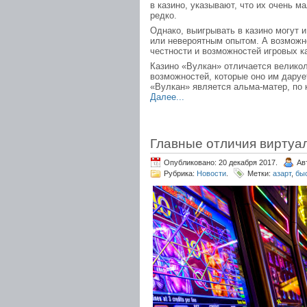
в казино, указывают, что их очень м
редко.
Однако, выигрывать в казино могут 
или невероятным опытом. А возможно
честности и возможностей игровых к
Казино «Вулкан» отличается велико
возможностей, которые оно им даруе
«Вулкан» является альма-матер, по 
Далее...
Главные отличия виртуал
Опубликовано: 20 декабря 2017.
Ав
Рубрика:
Новости
.
Метки:
азарт
,
бы