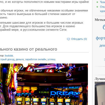
ало, и их когорты пополняются новыми мастерами игры крайне
Чем
Отк
и обычные игроки, не облеченные никакими особыми знаниями
иде
сть такого выигрыша в большей степени зависит от
азино.
Метк
лепными шансами для игроков и большим числом игровых
т. Для подавляющего большинства игроков в казино
крайней мере, в русскоязычном сегменте Сети.
форт
Обсудить (0)
ден
ьного казино от реального
тор:
budulai
.
стрый доход
,
деньги
,
заработок онлайн
,
успеш
.
Лучши