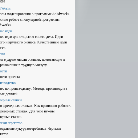
ки
idWorks
овы моделирования в программе Solidworks.
ки по работе с популярной программы
idWorks.
нес идеи
нес идеи для открытия своего дела. Идеи
ого и крупного бизнеса. Качественные идеи
еса.
сли
нь мудрые мысли о жизни, помогающие и
траивающие в трудную минуту.
ости
ости проекта
изводство
нес по производству. Методы производства
ных деталей.
зерные станки
 о фрезерных станках. Как правильно работать
фрезерных станках. Для чего нужны
зерные станки.
тежи агрегатов
одельные кукурузотеребилки. Чертежи
гатов.