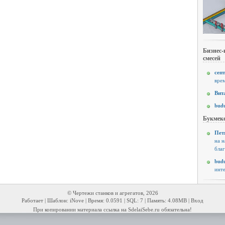
Бизнес-
смесей
септ
врем
Вит
budu
Букмеке
Пет
на н
благ
budu
инте
© Чертежи станков и агрегатов, 2026
Работает | Шаблон: iNove | Время: 0.0591 | SQL: 7 | Память: 4.08MB |
Вход
При копировании материала ссылка на SdelaiSebe.ru обязательна!