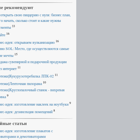
е рекомендуют
 открыть свою пиццерию с нуля: бизнес план,
го начать, сколько стоит и какие нужны
33
ументы
16
айте
16
нес-идея: открываем вулканизацию
ино SOL: Место, где осуществляются самые
15
ие мечты
дажа сувенирной и подарочной продукции
11
ез интернет
11
ртежи]Кукурузотеребилка ЛПК-02
10
ртежи]Ленточная пилорама
ртежи]Круглопалочный станок - вихревая
9
овка
9
нес-идея: изготовление наклеек на ноутбуки
8
нес-идея: дезинсекция помещений
йные статьи
нес-идея: изготовление плакатов с
иваторами и демотиваторами