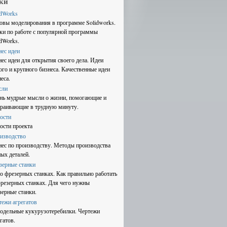
ки
idWorks
овы моделирования в программе Solidworks.
ки по работе с популярной программы
idWorks.
нес идеи
нес идеи для открытия своего дела. Идеи
ого и крупного бизнеса. Качественные идеи
еса.
сли
нь мудрые мысли о жизни, помогающие и
траивающие в трудную минуту.
ости
ости проекта
изводство
нес по производству. Методы производства
ных деталей.
зерные станки
 о фрезерных станках. Как правильно работать
фрезерных станках. Для чего нужны
зерные станки.
тежи агрегатов
одельные кукурузотеребилки. Чертежи
гатов.