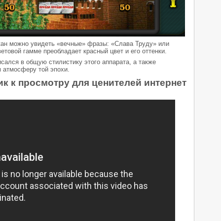
кан можно увидеть «вечные» фразы: «Слава Труду» или
ветовой гамме преобладает красный цвет и его оттенки.
исался в общую стилистику этого аппарата, а также
 атмосферу той эпохи.
к к просмотру для ценителей интернет