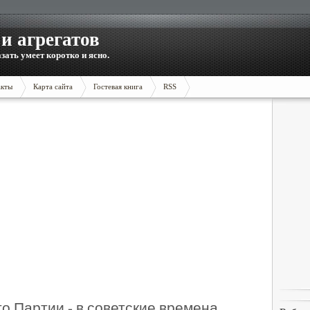
и агрегатов
зать умеет коротко и ясно.
акты
Карта сайта
Гостевая книга
RSS
о Партии - в советские времена