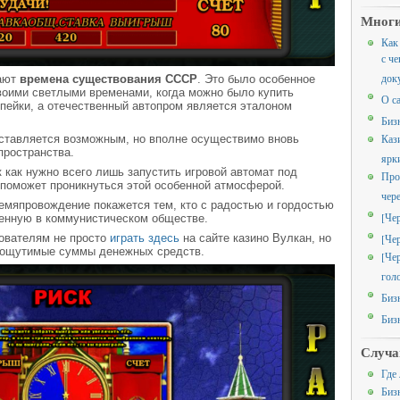
Многи
Как
с че
док
нают
времена существования СССР
. Это было особенное
воими светлыми временами, когда можно было купить
О с
опейки, а отечественный автопром является эталоном
Биз
Каз
дставляется возможным, но вполне осуществимо вновь
пространства.
ярк
к как нужно всего лишь запустить игровой автомат под
Про
 поможет проникнуться этой особенной атмосферой.
чер
емяпровождение покажется тем, кто с радостью и гордостью
[Че
енную в коммунистическом обществе.
зователям не просто
играть здесь
на сайте казино Вулкан, но
[Че
 ощутимые суммы денежных средств.
[Че
гол
Биз
Биз
Случа
Где
Биз