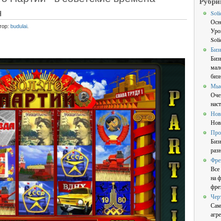
Рубри
н
Sol
Осн
тор:
budulai
.
Уро
Sol
Биз
Биз
мал
бизн
Мы
Оче
нас
Нов
Нов
Про
Биз
раз
Фре
Все
на 
фре
Чер
Сам
агре