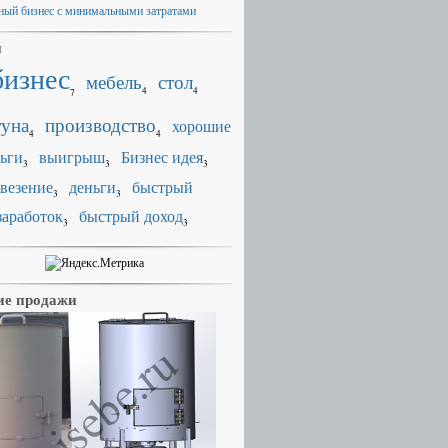
ный бизнес с минимальными затратами
и
бизнес
мебель
стол
4
4
7
уна
производство
хорошие
4
4
ьги
выигрыш
Бизнес идея
3
3
3
везение
деньги
быстрый
3
3
заработок
быстрый доход
3
3
е продажи