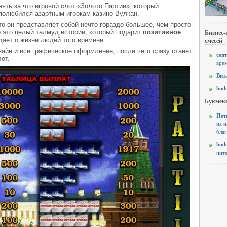
ять за что игровой слот «Золото Партии», который
полюбился азартным игрокам казино Вулкан.
то он представляет собой нечто гораздо большее, чем просто
о это целый талмуд истории, который подарит
позитивное
Бизнес-
ает о жизни людей того времени.
смесей
зайн и все графическое оформление, после чего сразу станет
септ
от.
врем
Вит
budu
Букмеке
Пет
на н
благ
budu
инте