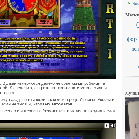
Чай
Метк
форт
ден
но Вулкан измеряются далеко не советскими рублями, а
той. К сведению, сыграть на таком слоте можно было и
Лучши
нтернет.
тому назад, практически в каждом городе Украины, России и
, если не тысячи,
игровых автоматов
.
 весело и интересно. Разумеется, в их число входил и слот