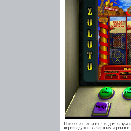
Интересен тот факт, что даже спуст
неравнодушны к азартным играм и а