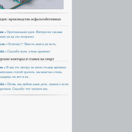
идея: производство асфальтобетонных
ик »
Оригинальная идея. Интересно сколько
ени он на это потратил
али »
Отлично!!! Вместо книги на ночь.
lai »
Спасибо всем, очень приятно!
рские конторы и ставки на спорт
як »
И как это автору не влом столько времени
аписание статей тратить, мы конечно очень
одарны, но вот я на...
lai »
Петяк, мы любим наше дело, пишем о всем
ресном. Спасибо что читаете нас.