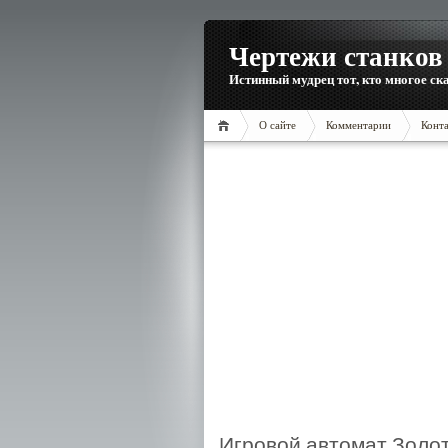
Чертежи станков 
Истинный мудрец тот, кто многое ска
О сайте
Комментарии
Конт
Игровой автомат Золот