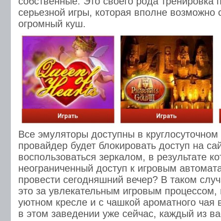
собственные. Это своего рода тренировка 
серьезной игры, которая вполне возможно 
огромный куш.
Все эмуляторы доступны в круглосуточном
провайдер будет блокировать доступ на сай
воспользоваться зеркалом, в результате ко
неограниченный доступ к игровым автомата
провести сегодняшний вечер? В таком слу
это за увлекательным игровым процессом, 
уютном кресле и с чашкой ароматного чая в
в этом заведении уже сейчас, каждый из в