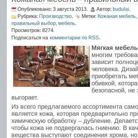
Опубликовано: 3 августа 2013.
Автор:
budulai
.
Рубрика:
Производство
.
Метки:
Кожаная мебель
,
правильный выбор
,
мебель
.
Просмотров: 8274.
.
Подписаться на
комментарии по RSS
Мягкая мебель
многим требова
зависит полноц
человека. Диза
приобретать ме
обивкой, котора
безопасной, не 
выгорает.
Из всего предлагаемого ассортимента сам
является кожа, которая предварительно п
химическую обработку – дубление. Делается
чтобы кожа не подвергалась гниению. В ка
вещества выступают соединения хрома, но