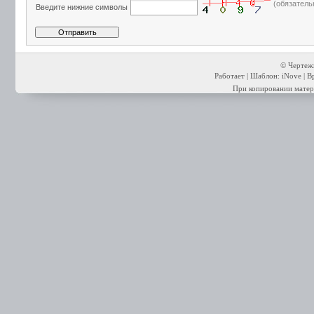
(обязатель
Введите нижние символы
© Чертежи
Работает | Шаблон: iNove | В
При копировании матери