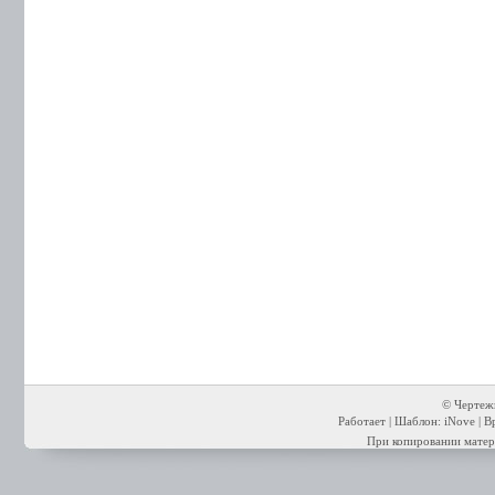
© Чертежи
Работает | Шаблон: iNove | В
При копировании матери