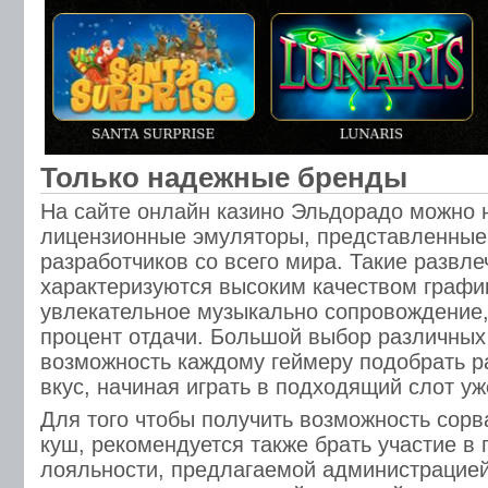
Только надежные бренды
На сайте онлайн казино Эльдорадо можно 
лицензионные эмуляторы, представленные
разработчиков со всего мира. Такие развле
характеризуются высоким качеством графи
увлекательное музыкально сопровождение,
процент отдачи. Большой выбор различных
возможность каждому геймеру подобрать р
вкус, начиная играть в подходящий слот уж
Для того чтобы получить возможность сор
куш, рекомендуется также брать участие в
лояльности, предлагаемой администрацией