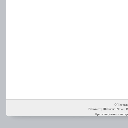
© Чертежи
Работает | Шаблон: iNove | В
При копировании матери