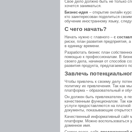
Свое дело должно быть не только сп
хочется заниматься.
Бизнес-идея
– открытие онлайн курс
кто заинтересован поделиться своим
обучение иностранному языку, следу
С чего начать?
Начать нужно с главного –
с состав
риски, план развития предприятия, 
в единицу времени.
Разработать бизнес план собственно
помощью к профессионалам. В бизне
своего дела, начиная от способов с
развития продукта, предлагаемого п
Завлечь потенциальног
Чтобы привлечь к своему делу поте
политику их привлечения. Так как м
платформа – образовательный и обу
Он должен быть привлекателен, в пе
качественным функционалом. Так как
услуги предоставляются на платной 
документы, показывающие открытость
Качественный информативный сайт 
платформ. Можно воспользоваться у
доменное имя.
Скорее всего, сайт,
предлагающий о