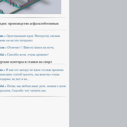
идея: производство асфальтобетонных
ик »
Оригинальная идея. Интересно сколько
ени он на это потратил
али »
Отлично!!! Вместо книги на ночь.
lai »
Спасибо всем, очень приятно!
рские конторы и ставки на спорт
як »
И как это автору не влом столько времени
аписание статей тратить, мы конечно очень
одарны, но вот я на...
lai »
Петяк, мы любим наше дело, пишем о всем
ресном. Спасибо что читаете нас.