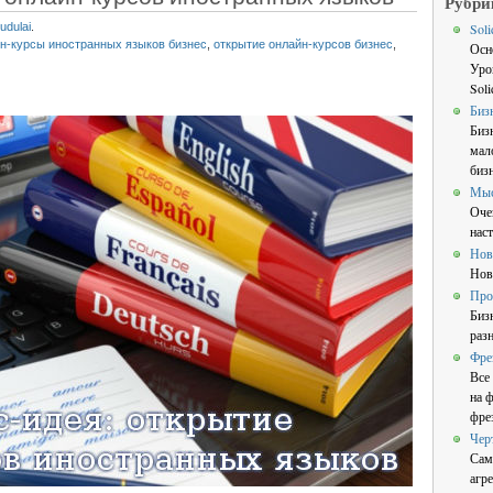
Рубри
udulai
.
Sol
н-курсы иностранных языков бизнес
,
открытие онлайн-курсов бизнес
,
Осн
Уро
Sol
Биз
Биз
мал
бизн
Мы
Оче
нас
Нов
Нов
Про
Биз
раз
Фре
Все
на 
фре
Чер
Сам
агре