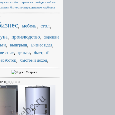
 нужно, чтобы открыть частный детский сад
рываем бизнес по выращиванию клубники
и
бизнес
мебель
стол
4
4
7
уна
производство
хорошие
4
4
ьги
выигрыш
Бизнес идея
3
3
3
везение
деньги
быстрый
3
3
заработок
быстрый доход
3
3
е продажи