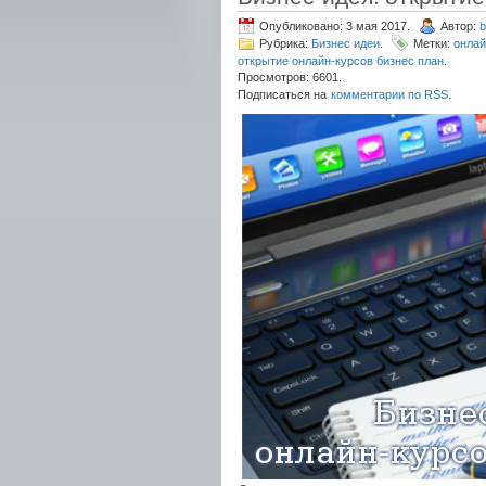
Опубликовано: 3 мая 2017.
Автор:
b
Рубрика:
Бизнес идеи
.
Метки:
онлай
открытие онлайн-курсов бизнес план
.
Просмотров: 6601.
.
Подписаться на
комментарии по RSS