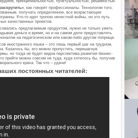
сердием, принципиальностью, пунктуальностью, решимостью.
раскрутить»
, как говорят профессионалы. Технологии того,
бованным, получать определенное, все возрастающее
гранны. Кто-то идет тропою нечестной войны, но это путь
ных качественных проектов.
совались предлагаемым продуктом, нужно не только уметь
ладывая деньги и время, но и на самом деле предоставлять
ионалом на педагогическом или каком-либо другом поприще.
сов иностранного языка – это лишь первый шаг на трудном,
ла. Казалось бы, его можно пропустить, перешагнув
мы, но тогда не будет видна перспектива развития бизнес-
, то прийти можно совсем не туда, куда хотелось бы, получив
орального краха. Так что – удачи!
наших постоянных читателей: