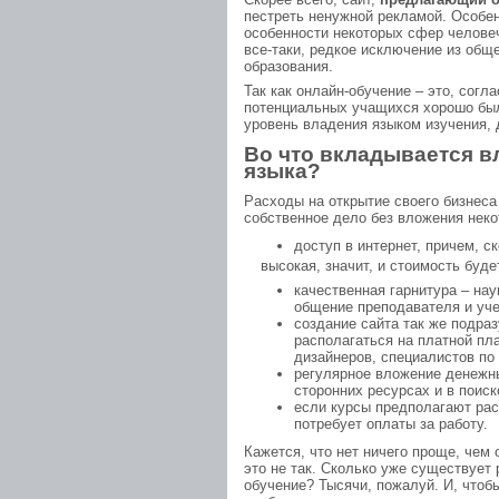
пестреть ненужной рекламой. Особе
особенности некоторых сфер человеч
все-таки, редкое исключение из общ
образования.
Так как онлайн-обучение – это, согл
потенциальных учащихся хорошо был
уровень владения языком изучения, 
Во что вкладывается в
языка?
Расходы на открытие своего бизнеса
собственное дело без вложения неко
доступ в интернет, причем, с
высокая, значит, и стоимость буд
качественная гарнитура – на
общение преподавателя и уче
создание сайта так же подра
располагаться на платной пл
дизайнеров, специалистов по
регулярное вложение денежны
сторонних ресурсах и в поиск
если курсы предполагают рас
потребует оплаты за работу.
Кажется, что нет ничего проще, чем
это не так. Сколько уже существует
обучение? Тысячи, пожалуй. И, чтоб