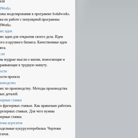
ки
idWorks
овы моделирования в программе Solidworks.
ки по работе с популярной программы
idWorks.
нес идеи
нес идеи для открытия своего дела. Идеи
ого и крупного бизнеса. Качественные идеи
еса.
сли
нь мудрые мысли о жизни, помогающие и
траивающие в трудную минуту.
ости
ости проекта
изводство
нес по производству. Методы производства
ных деталей.
зерные станки
 о фрезерных станках. Как правильно работать
фрезерных станках. Для чего нужны
зерные станки.
тежи агрегатов
одельные кукурузотеребилки. Чертежи
гатов.