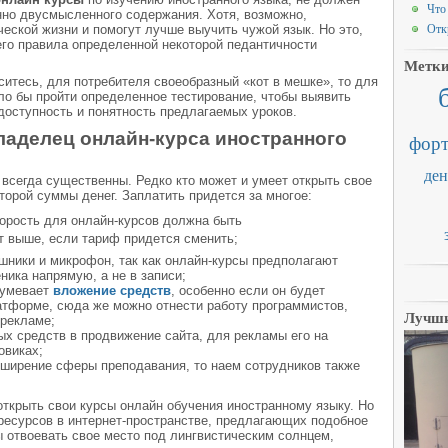
Что
нно двусмысленного содержания. Хотя, возможно,
Отк
еской жизни и помогут лучше выучить чужой язык. Но это,
его правила определенной некоторой педантичности
Метк
аситесь, для потребителя своеобразный «кот в мешке», то для
о бы пройти определенное тестирование, чтобы выявить
доступность и понятность предлагаемых уроков.
ладелец онлайн-курса иностранного
форт
ден
 всегда существенны. Редко кто может и умеет открыть свое
торой суммы денег. Заплатить придется за многое:
корость для онлайн-курсов должна быть
ет выше, если тариф придется сменить;
ушники и микрофон, так как онлайн-курсы предполагают
ника напрямую, а не в записи;
зумевает
вложение средств
, особенно если он будет
атформе, сюда же можно отнести работу программистов,
Лучши
 рекламе;
х средств в продвижение сайта, для рекламы его на
овиках;
ширение сферы преподавания, то наем сотрудников также
 открыть свои курсы онлайн обучения иностранному языку. Но
 ресурсов в интернет-пространстве, предлагающих подобное
ы отвоевать свое место под лингвистическим солнцем,