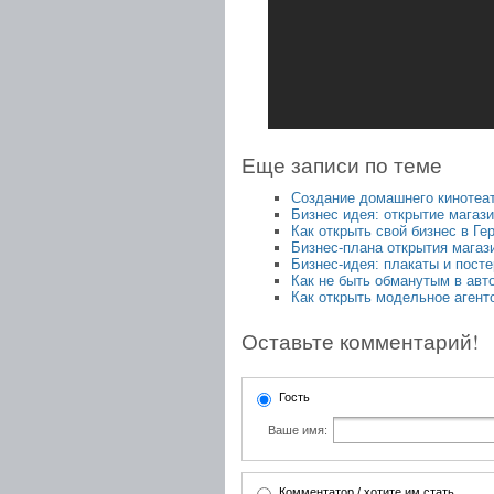
Еще записи по теме
Создание домашнего кинотеа
Бизнес идея: открытие магаз
Как открыть свой бизнес в Ге
Бизнес-плана открытия магаз
Бизнес-идея: плакаты и посте
Как не быть обманутым в авт
Как открыть модельное агент
Оставьте комментарий!
Гость
Ваше имя:
Комментатор / хотите им стать