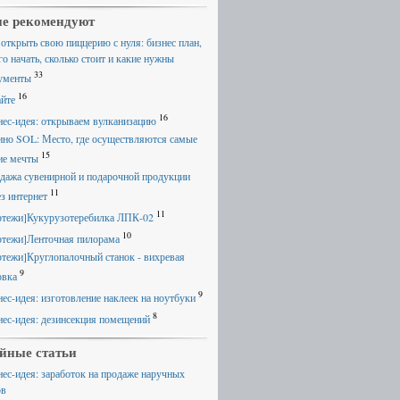
е рекомендуют
 открыть свою пиццерию с нуля: бизнес план,
го начать, сколько стоит и какие нужны
33
ументы
16
айте
16
нес-идея: открываем вулканизацию
ино SOL: Место, где осуществляются самые
15
ие мечты
дажа сувенирной и подарочной продукции
11
ез интернет
11
ртежи]Кукурузотеребилка ЛПК-02
10
ртежи]Ленточная пилорама
ртежи]Круглопалочный станок - вихревая
9
овка
9
нес-идея: изготовление наклеек на ноутбуки
8
нес-идея: дезинсекция помещений
йные статьи
нес-идея: заработок на продаже наручных
ов