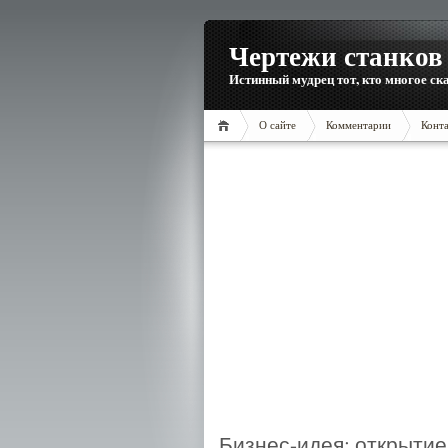
Чертежи станков 
Истинный мудрец тот, кто многое ска
О сайте
Комментарии
Конт
Бизнес-идея: открытие