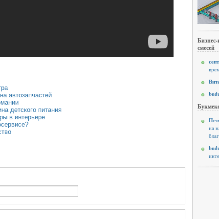
Бизнес-
смесей
септ
врем
Вит
тра
budu
ина автозапчастей
рмании
Букмеке
ина детского питания
ры в интерьере
Пет
осервисе?
на н
ство
благ
budu
инте