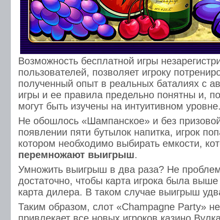
Возможность бесплатной игры незарегистр
пользователей, позволяет игроку потренир
полученный опыт в реальных баталиях с а
игры и ее правила предельно понятны и, п
могут быть изучены на интуитивном уровне
Не обошлось «Шампанское» и без призовой
появлении пяти бутылок напитка, игрок поп
котором необходимо выбирать емкости, ко
перемножают выигрыш
.
Умножить выигрыш в два раза? Не проблем
достаточно, чтобы карта игрока была выше
карта дилера. В таком случае выигрыш удв
Таким образом, слот «Champagne Party» не
привлекает все новых игроков казино Вулка