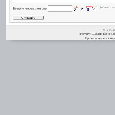
(обязатель
Введите нижние символы
© Чертежи
Работает | Шаблон: iNove | В
При копировании матери