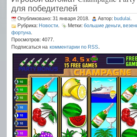
для победителей
Опубликовано: 31 января 2018.
Автор:
budulai
.
Рубрика:
Новости
.
Метки:
большие деньги
,
везен
фортуна
.
Просмотров: 4077.
.
Подписаться на
комментарии по RSS