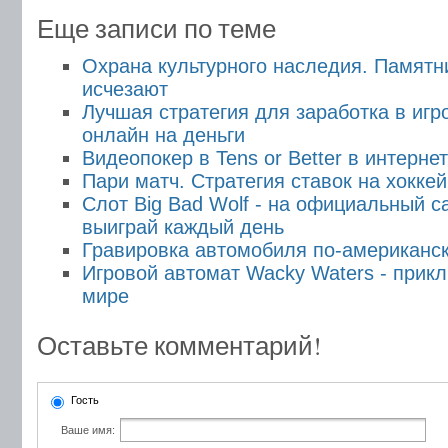
Еще записи по теме
Охрана культурного наследия. Памятн
исчезают
Лучшая стратегия для заработка в иг
онлайн на деньги
Видеопокер в Tens or Better в интерне
Пари матч. Стратегия ставок на хоккей
Слот Big Bad Wolf - на официальный с
выиграй каждый день
Гравировка автомобиля по-американс
Игровой автомат Wacky Waters - прик
мире
Оставьте комментарий!
Гость
Ваше имя: