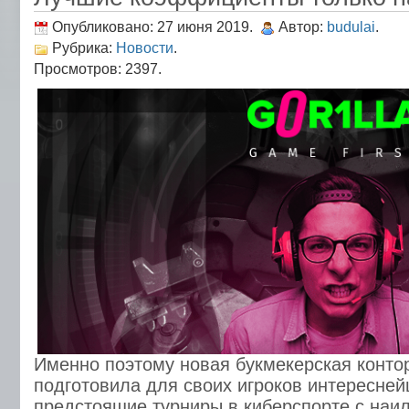
Опубликовано: 27 июня 2019.
Автор:
budulai
.
Рубрика:
Новости
.
Просмотров: 2397.
Именно поэтому новая букмекерская конт
подготовила для своих игроков интересне
предстоящие турниры в киберспорте с на