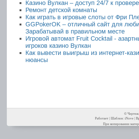
Казино Вулкан – доступ 24/7 к прове
Ремонт детской комнаты
Как играть в игровые слоты от Фри Пл
GGPokerOK – отличный сайт для люби
Зарабатывай в правильном месте
Игровой автомат Fruit Cocktail - азарт
игроков казино Вулкан
Как вывести выигрыш из интернет-кази
нюансы
© Чертежи
Работает | Шаблон: iNove | В
При копировании матери