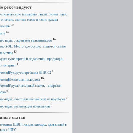
е рекомендуют
 открыть свою пиццерию с нуля: бизнес план,
го начать, сколько стоит и какие нужны
33
ументы
16
айте
16
нес-идея: открываем вулканизацию
ино SOL: Место, где осуществляются самые
15
ие мечты
дажа сувенирной и подарочной продукции
11
ез интернет
11
ртежи]Кукурузотеребилка ЛПК-02
10
ртежи]Ленточная пилорама
ртежи]Круглопалочный станок - вихревая
9
овка
9
нес-идея: изготовление наклеек на ноутбуки
8
нес-идея: дезинсекция помещений
йные статьи
менение ШВП, направляющих, двигателей в
нках с ЧПУ