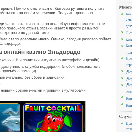
Многи
время. Немного отвлечься от бытовой рутины и получить
абатывать на своём увлечении. Получить довольно
Как
с че
ди часто наталкиваются на хвалебную информацию о том
док
втор подобного отзыва ограничивается просто размытой
онкретного по данной теме.
О с
час стало довольно много. Однако, сегодня разговор пойдёт
Биз
 Эльдорадо.
Каз
 онлайн казино Эльдорадо
ярк
Про
аконичный и понятный интуитивно интерфейс и дизайн).
чер
я доступность службы поддержки. (любой пользователь
а просьбу о помощи).
[Че
оментально, без сбоев и зависания.
[Че
в.
[Че
я новыми современными игровыми эмуляторами.
гол
Биз
Биз
Случа
При
ста