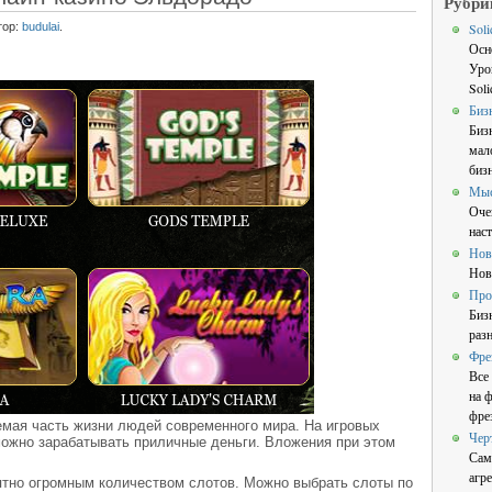
Рубри
тор:
budulai
.
Sol
Осн
Уро
Sol
Биз
Биз
мал
бизн
Мы
Оче
нас
Нов
Нов
Про
Биз
раз
Фре
Все
на 
фре
мая часть жизни людей современного мира. На игровых
Чер
ожно зарабатывать приличные деньги. Вложения при этом
Сам
агре
тно огромным количеством слотов. Можно выбрать слоты по