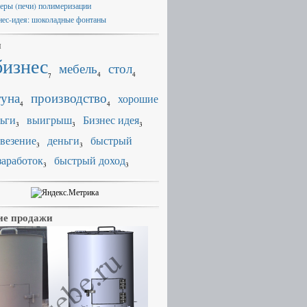
еры (печи) полимеризации
нес-идея: шоколадные фонтаны
и
бизнес
мебель
стол
4
4
7
уна
производство
хорошие
4
4
ьги
выигрыш
Бизнес идея
3
3
3
везение
деньги
быстрый
3
3
заработок
быстрый доход
3
3
е продажи