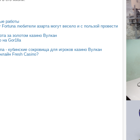
ые работы
 Fortuna любители азарта могут весело и с пользой провести
хота за золотом казино Вулкан
на Gor1lla
na - кубинские сокровища для игроков казино Вулкан
нлайн Fresh Casino?