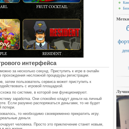
Кам
Биз
Метк
форт
ден
грового интерфейса
можно за несколько секунд. Приступить к игре в онлайн
е прохождения несложной процедуры регистрации.
ов, затем пользователь сервиса может приступить к
одействовать с игровой площадкой.
Лучши
схожа по системе, в которой они функционируют.
стему заработка. Они спокойно кладут деньги на личный
боте. Если разумно распоряжаться деньгами, то не будет
 потери.
ировалось, то необходимо своевременно прекратить игру.
 реальные деньги.
зочарует человека. Просто это приключение станет новым,
 в его жизни.