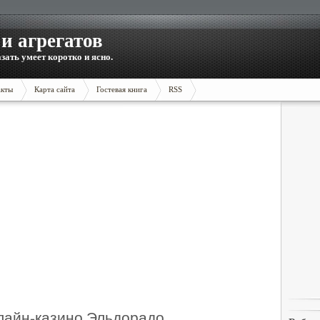
и агрегатов
зать умеет коротко и ясно.
акты
Карта сайта
Гостевая книга
RSS
лайн-казино Эльдорадо