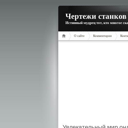
Чертежи станков 
Истинный мудрец тот, кто многое ска
О сайте
Комментарии
Конт
Увлекательный мир он