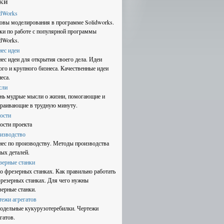
ки
idWorks
овы моделирования в программе Solidworks.
ки по работе с популярной программы
idWorks.
нес идеи
нес идеи для открытия своего дела. Идеи
ого и крупного бизнеса. Качественные идеи
еса.
сли
нь мудрые мысли о жизни, помогающие и
траивающие в трудную минуту.
ости
ости проекта
изводство
нес по производству. Методы производства
ных деталей.
зерные станки
 о фрезерных станках. Как правильно работать
фрезерных станках. Для чего нужны
зерные станки.
тежи агрегатов
одельные кукурузотеребилки. Чертежи
гатов.