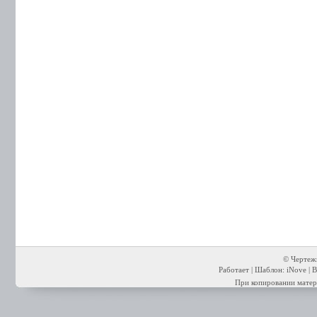
© Чертежи
Работает | Шаблон: iNove | В
При копировании матери