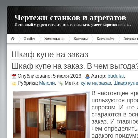
Чертежи станков и агрегатов
Истинный мудрец тот, кто многое сказать умеет коротко и ясно.
О сайте
Комментарии
Контакты
Карта сайта
Гостевая 
Шкаф купе на заказ
Шкаф купе на заказ. В чем выгода
Опубликовано: 5 июля 2013.
Автор:
budulai
.
Рубрика:
Мысли
.
Метки:
купе на заказ
,
Шкаф куп
В настоящее в
пользуются пр
спросом. И что 
стараются в ос
заказ. И главно
чем определитьс
эдакого придум