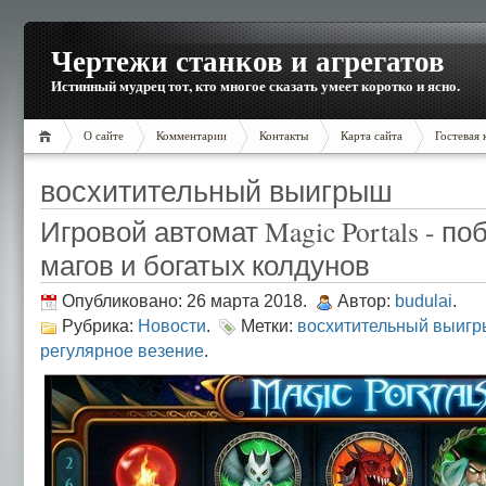
Чертежи станков и агрегатов
Истинный мудрец тот, кто многое сказать умеет коротко и ясно.
О сайте
Комментарии
Контакты
Карта сайта
Гостевая 
восхитительный выигрыш
Игровой автомат Magic Portals - п
магов и богатых колдунов
Опубликовано: 26 марта 2018.
Автор:
budulai
.
Рубрика:
Новости
.
Метки:
восхитительный выиг
регулярное везение
.