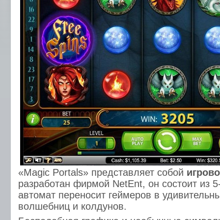
«Magic Portals» представляет собой
игрово
разработан фирмой NetEnt, он состоит из 5
автомат переносит геймеров в удивительны
волшебниц и колдунов.