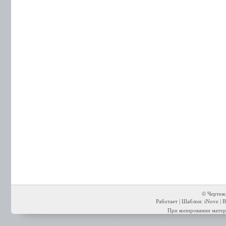
© Чертежи
Работает | Шаблон: iNove | В
При копировании матери