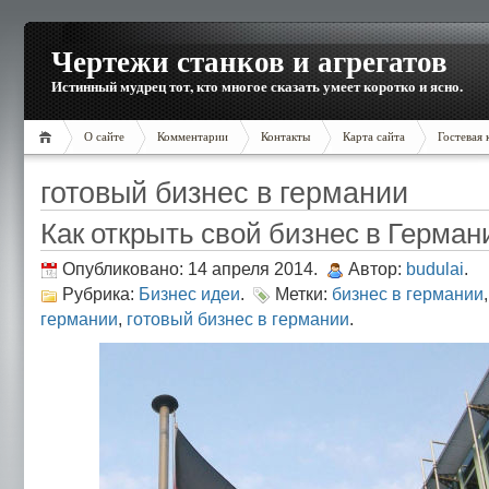
Чертежи станков и агрегатов
Истинный мудрец тот, кто многое сказать умеет коротко и ясно.
О сайте
Комментарии
Контакты
Карта сайта
Гостевая 
готовый бизнес в германии
Как открыть свой бизнес в Герман
Опубликовано: 14 апреля 2014.
Автор:
budulai
.
Рубрика:
Бизнес идеи
.
Метки:
бизнес в германии
германии
,
готовый бизнес в германии
.