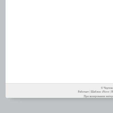
© Чертежи
Работает | Шаблон: iNove | В
При копировании матери