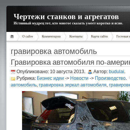
Чертежи станков и агрегатов
Истинный мудрец тот, кто многое сказать умеет коротко и ясно.
О сайте
Комментарии
Контакты
Карта сайта
Гостевая 
гравировка автомобиль
Гравировка автомобиля по-амери
Опубликовано: 10 августа 2013.
Автор:
budulai
.
Рубрика:
Бизнес идеи
->
Новости
->
Производство
.
автомобиль
,
гравировка зеркал автомобиля
,
гравиров