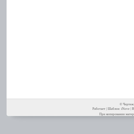
© Чертежи
Работает | Шаблон: iNove | В
При копировании матери