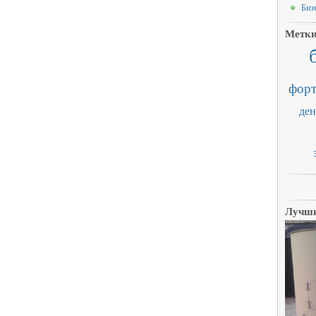
Биз
Метк
форт
ден
Лучши