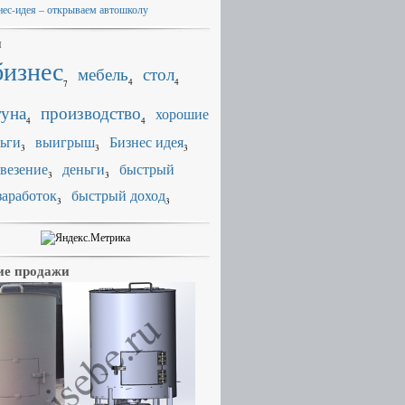
нес-идея – открываем автошколу
и
бизнес
мебель
стол
4
4
7
уна
производство
хорошие
4
4
ьги
выигрыш
Бизнес идея
3
3
3
везение
деньги
быстрый
3
3
заработок
быстрый доход
3
3
е продажи