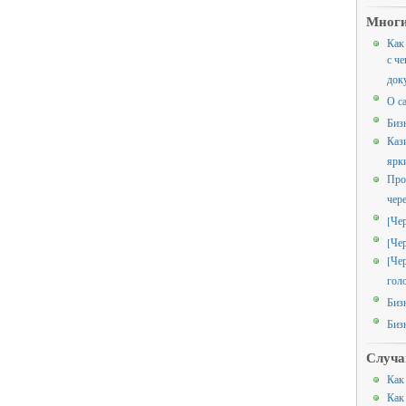
Многи
Как
с че
док
О с
Биз
Каз
ярк
Про
чер
[Че
[Че
[Че
гол
Биз
Биз
Случа
Как
Как 