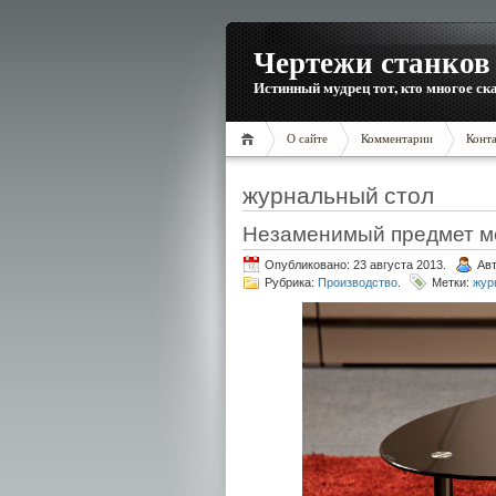
Чертежи станков 
Истинный мудрец тот, кто многое ска
О сайте
Комментарии
Конт
журнальный стол
Незаменимый предмет м
Опубликовано: 23 августа 2013.
Ав
Рубрика:
Производство
.
Метки:
жур