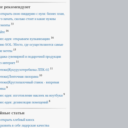
е рекомендуют
 открыть свою пиццерию с нуля: бизнес план,
го начать, сколько стоит и какие нужны
33
ументы
16
айте
16
нес-идея: открываем вулканизацию
ино SOL: Место, где осуществляются самые
15
ие мечты
дажа сувенирной и подарочной продукции
11
ез интернет
11
ртежи]Кукурузотеребилка ЛПК-02
10
ртежи]Ленточная пилорама
ртежи]Круглопалочный станок - вихревая
9
овка
9
нес-идея: изготовление наклеек на ноутбуки
8
нес-идея: дезинсекция помещений
йные статьи
 открыть хлебный киоск
развить в себе лидерские качества