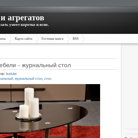
и агрегатов
зать умеет коротко и ясно.
акты
Карта сайта
Гостевая книга
RSS
ебели – журнальный стол
тор:
budulai
.
нальный
,
журнальный стол
,
стол
.