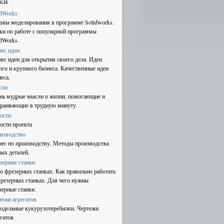
ки
idWorks
овы моделирования в программе Solidworks.
ки по работе с популярной программы
idWorks.
нес идеи
нес идеи для открытия своего дела. Идеи
ого и крупного бизнеса. Качественные идеи
еса.
сли
нь мудрые мысли о жизни, помогающие и
траивающие в трудную минуту.
ости
ости проекта
изводство
нес по производству. Методы производства
ных деталей.
зерные станки
 о фрезерных станках. Как правильно работать
фрезерных станках. Для чего нужны
зерные станки.
тежи агрегатов
одельные кукурузотеребилки. Чертежи
гатов.