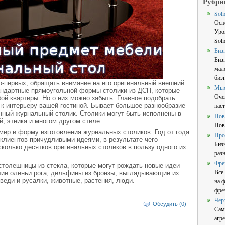
Рубри
Sol
Осн
Уро
Sol
Биз
Биз
мал
бизн
о-первых, обращать внимание на его оригинальный внешний
Мы
ндартные прямоугольной формы столики из ДСП, которые
Оче
ой квартиры. Но о них можно забыть. Главное подобрать
нас
л к интерьеру вашей гостиной. Бывает большое разнообразие
нный журнальный столик. Столики могут быть исполнены в
Нов
й, этника и многом другом стиле.
Нов
мер и форму изготовления журнальных столиков. Год от года
Про
клиентов причудливыми идеями, в результате чего
Биз
колько десятков оригинальных столиков в пользу одного из
раз
Фре
столешницы из стекла, которые могут рождать новые идеи
Все
шие оленьи рога; дельфины из бронзы, выглядывающие из
веди и русалки, животные, растения, люди.
на 
фре
Чер
Обсудить (0)
Сам
агре