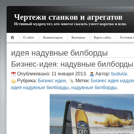
Чертежи станков и агрегатов
Истинный мудрец тот, кто многое сказать умеет коротко и ясно.
О сайте
Комментарии
Контакты
Карта сайта
Гостевая 
идея надувные билборды
Бизнес-идея: надувные билборды
Опубликовано: 11 января 2013.
Автор:
budulai
.
Рубрика:
Бизнес идеи
.
Метки:
Бизнес идея наду
идея надувные билборды
,
надувные билборды
.