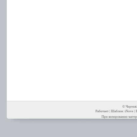
© Чертежи
Работает | Шаблон: iNove | 
При копировании матери