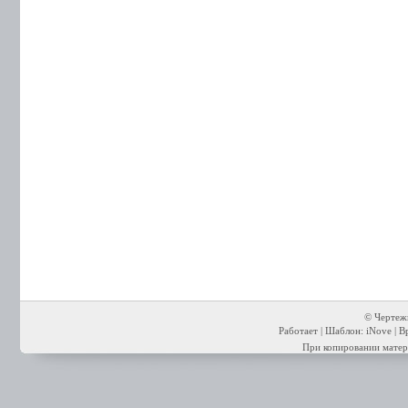
© Чертежи
Работает | Шаблон: iNove | В
При копировании матери