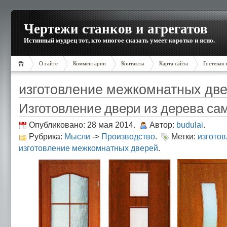
Чертежи станков и агрегатов
Истинный мудрец тот, кто многое сказать умеет коротко и ясно.
О сайте
Комментарии
Контакты
Карта сайта
Гостевая 
изготовление межкомнатных дв
Изготовление двери из дерева са
Опубликовано: 28 мая 2014.
Автор:
budulai
.
Рубрика:
Мысли
->
Производство
.
Метки:
изготов
изготовление межкомнатных дверей
.