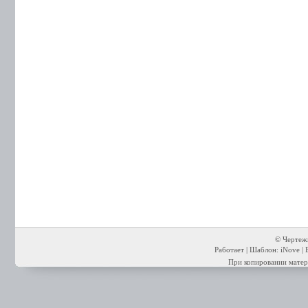
© Чертежи
Работает | Шаблон: iNove | 
При копировании матери