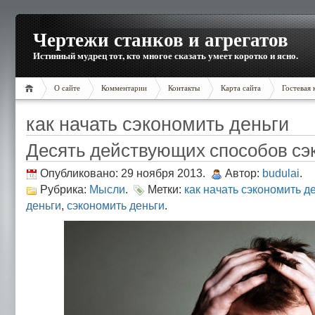
Чертежи станков и агрегатов
Истинный мудрец тот, кто многое сказать умеет коротко и ясно.
О сайте
Комментарии
Контакты
Карта сайта
Гостевая 
как начать сэкономить деньги
Десять действующих способов сэ
Опубликовано: 29 ноября 2013.
Автор:
budulai
.
Рубрика:
Мысли
.
Метки:
как начать сэкономить д
деньги
,
сэкономить деньги
.