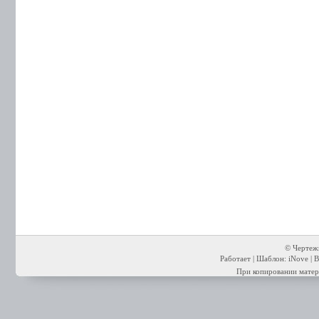
© Чертежи
Работает | Шаблон: iNove | В
При копировании матери