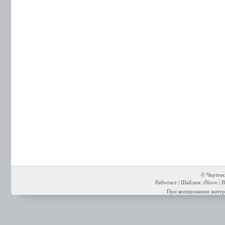
© Чертежи
Работает | Шаблон: iNove | В
При копировании матери