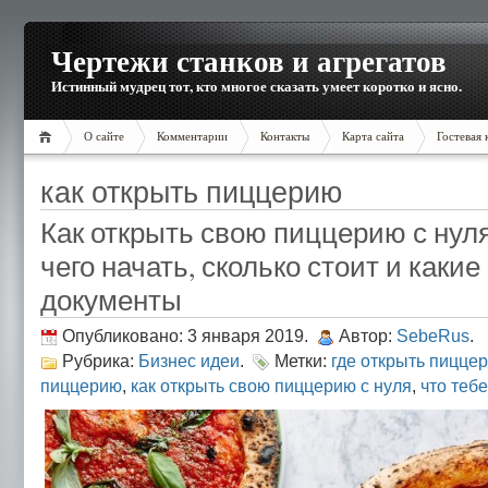
Чертежи станков и агрегатов
Истинный мудрец тот, кто многое сказать умеет коротко и ясно.
О сайте
Комментарии
Контакты
Карта сайта
Гостевая 
как открыть пиццерию
Как открыть свою пиццерию с нуля
чего начать, сколько стоит и каки
документы
Опубликовано: 3 января 2019.
Автор:
SebeRus
.
Рубрика:
Бизнес идеи
.
Метки:
где открыть пицце
пиццерию
,
как открыть свою пиццерию с нуля
,
что теб