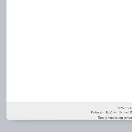
© Чертежи
Работает | Шаблон: iNove | В
При копировании матери