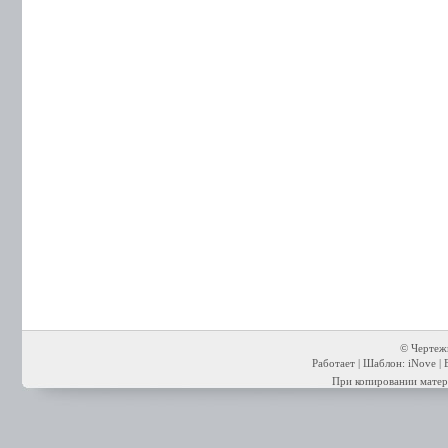
© Чертежи
Работает | Шаблон: iNove | 
При копировании матери