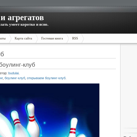
и агрегатов
зать умеет коротко и ясно.
акты
Карта сайта
Гостевая книга
RSS
уб
боулинг-клуб
втор:
budulai
.
нг
,
боулинг-клуб
,
открываем боулинг-клуб
.