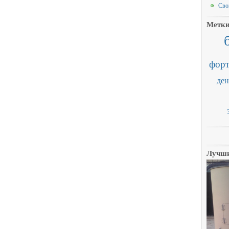
Сво
Метк
форт
ден
Лучши