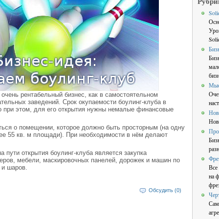
Рубри
Sol
Осн
Уро
Sol
Биз
Биз
мал
бизн
Мы
Оче
 очень рентабельный бизнес, как в самостоятельном
ательных заведений. Срок окупаемости боулинг-клуба в
нас
но при этом, для его открытия нужны немалые финансовые
Нов
Нов
ься о помещении, которое должно быть просторным (на одну
Про
е 55 кв. м площади). При необходимости в нём делают
Биз
раз
пути открытия боулинг-клуба является закупка
Фре
еров, мебели, маскировочных панелей, дорожек и машин по
Все
 и шаров.
на 
фре
Обсудить (0)
Чер
Сам
агре