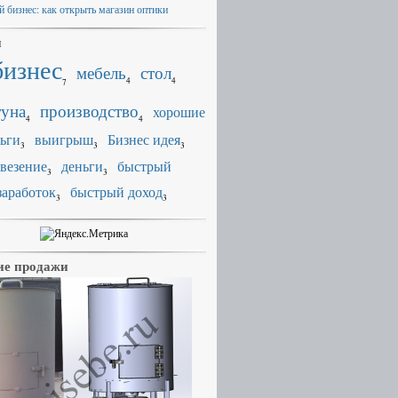
й бизнес: как открыть магазин оптики
и
бизнес
мебель
стол
4
4
7
уна
производство
хорошие
4
4
ьги
выигрыш
Бизнес идея
3
3
3
везение
деньги
быстрый
3
3
заработок
быстрый доход
3
3
е продажи