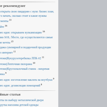
е рекомендуют
 открыть свою пиццерию с нуля: бизнес план,
го начать, сколько стоит и какие нужны
33
ументы
16
айте
16
нес-идея: открываем вулканизацию
ино SOL: Место, где осуществляются самые
15
ие мечты
дажа сувенирной и подарочной продукции
11
ез интернет
11
ртежи]Кукурузотеребилка ЛПК-02
10
ртежи]Ленточная пилорама
ртежи]Круглопалочный станок - вихревая
9
овка
9
нес-идея: изготовление наклеек на ноутбуки
8
нес-идея: дезинсекция помещений
йные статьи
еты по выбору металлической двери
крутка магазина детской одежды