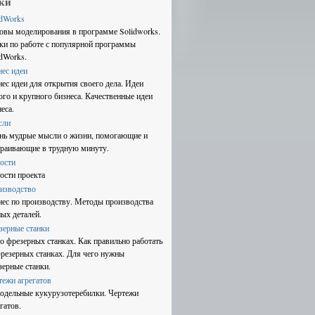
ки
idWorks
овы моделирования в программе Solidworks.
ки по работе с популярной программы
idWorks.
нес идеи
нес идеи для открытия своего дела. Идеи
ого и крупного бизнеса. Качественные идеи
еса.
сли
нь мудрые мысли о жизни, помогающие и
траивающие в трудную минуту.
ости
ости проекта
изводство
нес по производству. Методы производства
ных деталей.
зерные станки
 о фрезерных станках. Как правильно работать
фрезерных станках. Для чего нужны
зерные станки.
тежи агрегатов
одельные кукурузотеребилки. Чертежи
гатов.