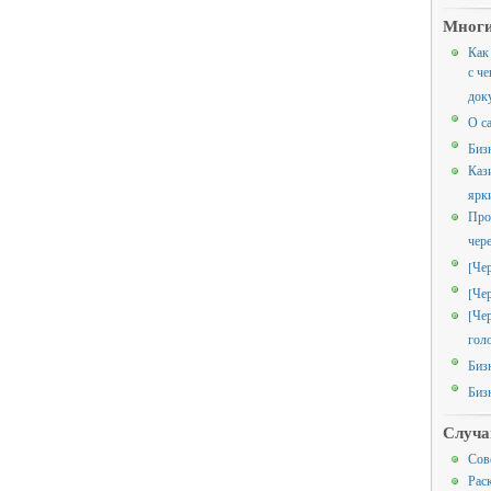
Многи
Как
с че
док
О с
Биз
Каз
ярк
Про
чер
[Че
[Че
[Че
гол
Биз
Биз
Случа
Сов
Рас