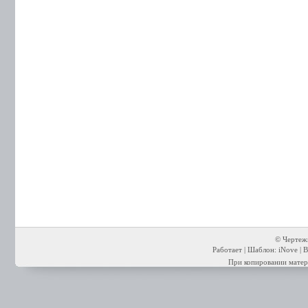
© Чертежи
Работает | Шаблон: iNove | В
При копировании матери