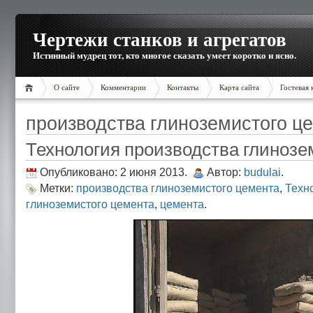
Чертежи станков и агрегатов
Истинный мудрец тот, кто многое сказать умеет коротко и ясно.
О сайте
Комментарии
Контакты
Карта сайта
Гостевая 
производства глиноземистого ц
Технология производства глинозе
Опубликовано: 2 июня 2013.
Автор:
budulai
.
Метки:
производства глиноземистого цемента
,
Техн
глиноземистого цемента
,
цемента
.