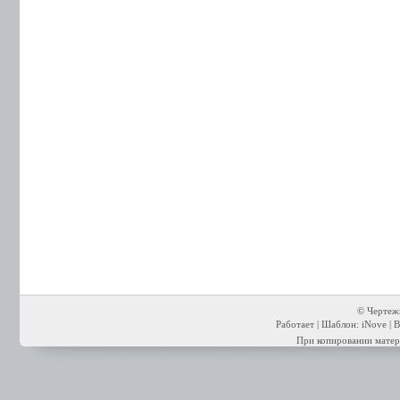
© Чертежи
Работает | Шаблон: iNove | В
При копировании матери