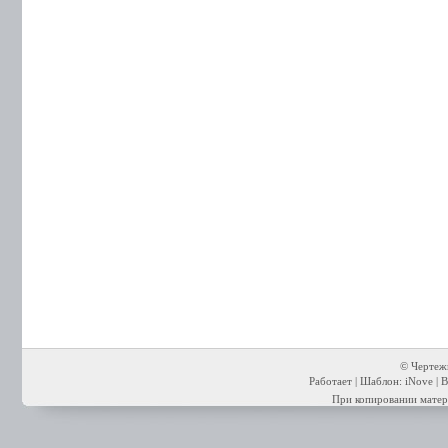
© Чертежи
Работает | Шаблон: iNove | В
При копировании матери