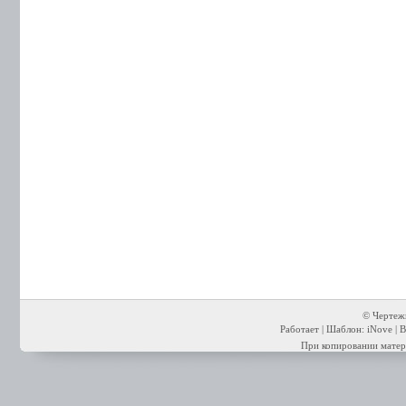
© Чертежи
Работает | Шаблон: iNove | В
При копировании матери