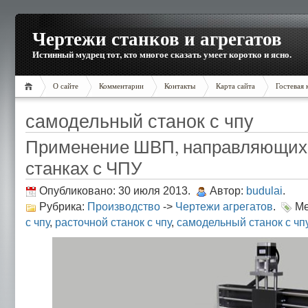
Чертежи станков и агрегатов
Истинный мудрец тот, кто многое сказать умеет коротко и ясно.
О сайте
Комментарии
Контакты
Карта сайта
Гостевая 
самодельный станок с чпу
Применение ШВП, направляющих,
станках с ЧПУ
Опубликовано: 30 июля 2013.
Автор:
budulai
.
Рубрика:
Производство
->
Чертежи агрегатов
.
Ме
с чпу
,
расточной станок с чпу
,
самодельный станок с чп