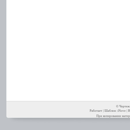
© Чертежи
Работает | Шаблон: iNove | В
При копировании матери