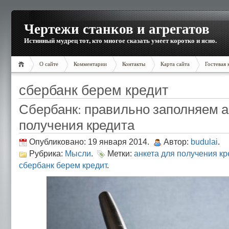
Чертежи станков и агрегатов
Истинный мудрец тот, кто многое сказать умеет коротко и ясно.
О сайте
Комментарии
Контакты
Карта сайта
Гостевая 
сбербанк берем кредит
Сбербанк: правильно заполняем а
получения кредита
Опубликовано: 19 января 2014.
Автор:
budulai
.
Рубрика:
Мысли
.
Метки:
анкета для получения кр
сбербанк берем кредит
.