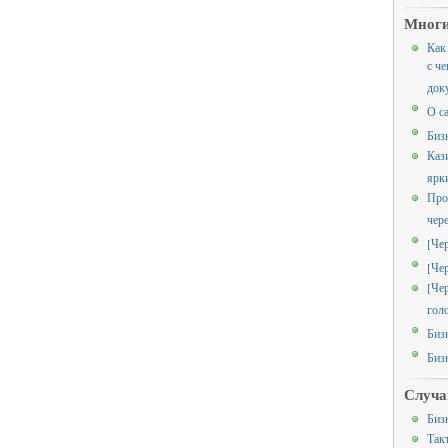
Многи
Как
с че
док
О с
Биз
Каз
ярк
Про
чер
[Че
[Че
[Че
гол
Биз
Биз
Случа
Биз
Так