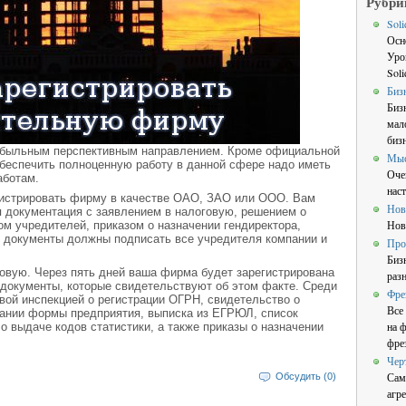
Рубри
Sol
Осн
Уро
Sol
Биз
Биз
мал
бизн
быльным перспективным направлением. Кроме официальной
Мы
обеспечить полноценную работу в данной сфере надо иметь
Оче
аботам.
нас
гистрировать фирму в качестве ОАО, ЗАО или ООО. Вам
Нов
я документация с заявлением в налоговую, решением о
Нов
м учредителей, приказом о назначении гендиректора,
и документы должны подписать все учредителя компании и
Про
Биз
овую. Через пять дней ваша фирма будет зарегистрирована
раз
 документы, которые свидетельствуют об этом факте. Среди
Фре
вой инспекцией о регистрации ОГРН, свидетельство о
Все
ании формы предприятия, выписка из ЕГРЮЛ, список
на 
о выдаче кодов статистики, а также приказы о назначении
фре
Чер
Сам
Обсудить (0)
агре