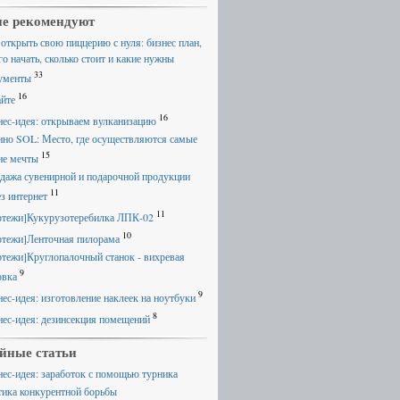
е рекомендуют
 открыть свою пиццерию с нуля: бизнес план,
го начать, сколько стоит и какие нужны
33
ументы
16
айте
16
нес-идея: открываем вулканизацию
ино SOL: Место, где осуществляются самые
15
ие мечты
дажа сувенирной и подарочной продукции
11
ез интернет
11
ртежи]Кукурузотеребилка ЛПК-02
10
ртежи]Ленточная пилорама
ртежи]Круглопалочный станок - вихревая
9
овка
9
нес-идея: изготовление наклеек на ноутбуки
8
нес-идея: дезинсекция помещений
йные статьи
нес-идея: заработок с помощью турника
тика конкурентной борьбы