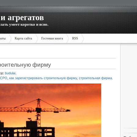
и агрегатов
зать умеет коротко и ясно.
акты
Карта сайта
Гостевая книга
RSS
троительную фирму
ор:
budulai
.
в СРО
,
как зарегистрировать строительную фирму
,
строительная фирма
.