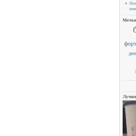
Пол
ком
Метк
форт
ден
Лучши