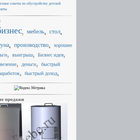
езные советы по обустройству детской
наты
и
бизнес
мебель
стол
4
4
7
уна
производство
хорошие
4
4
ьги
выигрыш
Бизнес идея
3
3
3
везение
деньги
быстрый
3
3
заработок
быстрый доход
3
3
е продажи