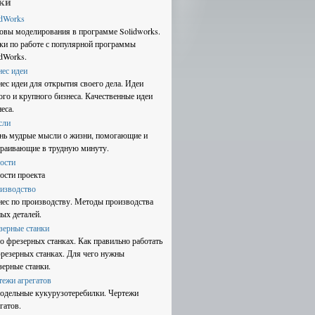
ки
idWorks
овы моделирования в программе Solidworks.
ки по работе с популярной программы
idWorks.
нес идеи
нес идеи для открытия своего дела. Идеи
ого и крупного бизнеса. Качественные идеи
еса.
сли
нь мудрые мысли о жизни, помогающие и
траивающие в трудную минуту.
ости
ости проекта
изводство
нес по производству. Методы производства
ных деталей.
зерные станки
 о фрезерных станках. Как правильно работать
фрезерных станках. Для чего нужны
зерные станки.
тежи агрегатов
одельные кукурузотеребилки. Чертежи
гатов.