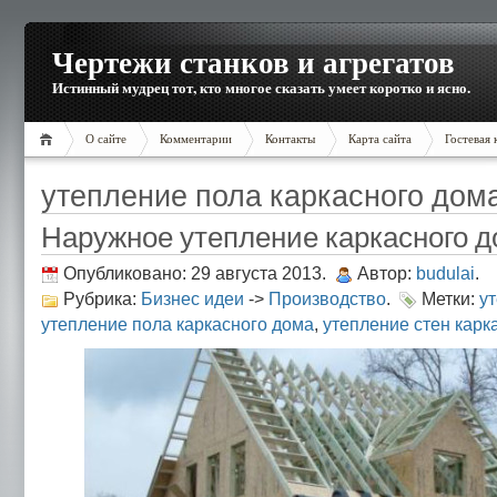
Чертежи станков и агрегатов
Истинный мудрец тот, кто многое сказать умеет коротко и ясно.
О сайте
Комментарии
Контакты
Карта сайта
Гостевая 
утепление пола каркасного дом
Наружное утепление каркасного 
Опубликовано: 29 августа 2013.
Автор:
budulai
.
Рубрика:
Бизнес идеи
->
Производство
.
Метки:
у
утепление пола каркасного дома
,
утепление стен карк