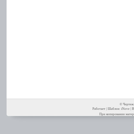
© Чертежи
Работает | Шаблон: iNove | В
При копировании матери