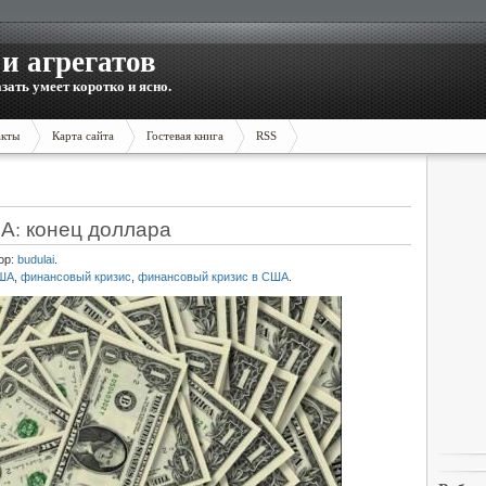
и агрегатов
зать умеет коротко и ясно.
акты
Карта сайта
Гостевая книга
RSS
А: конец доллара
ор:
budulai
.
США
,
финансовый кризис
,
финансовый кризис в США
.