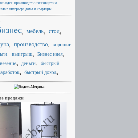
нес-идея: производство гипсокартона
кала в интерьере дома и квартиры
и
бизнес
мебель
стол
4
4
7
уна
производство
хорошие
4
4
ьги
выигрыш
Бизнес идея
3
3
3
везение
деньги
быстрый
3
3
заработок
быстрый доход
3
3
е продажи