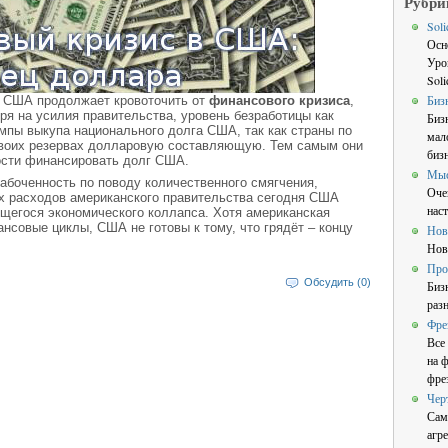
Рубри
Sol
Осн
Уро
Sol
Биз
ка США продолжает кровоточить от
финансового кризиса
,
тря на усилия правительства, уровень безработицы как
Биз
мпы выкупа национального долга США, так как страны по
мал
своих резервах долларовую составляющую. Тем самым они
бизн
ости финансировать долг США.
Мы
боченность по поводу количественного смягчения,
Оче
х расходов американского правительства сегодня США
нас
щегося экономического коллапса. Хотя американская
нсовые циклы, США не готовы к тому, что грядёт – концу
Нов
Нов
Про
Обсудить (0)
Биз
раз
Фре
Все
на 
фре
Чер
Сам
агре