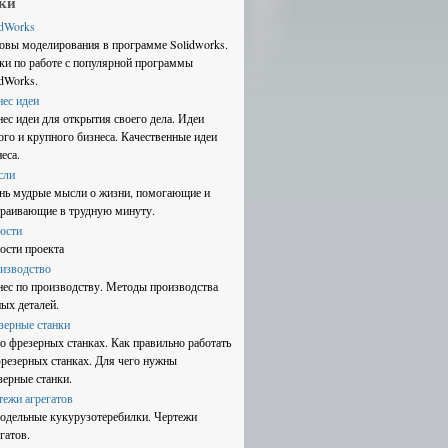
ки
idWorks
овы моделирования в программе Solidworks.
ки по работе с популярной программы
idWorks.
нес идеи
нес идеи для открытия своего дела. Идеи
ого и крупного бизнеса. Качественные идеи
еса.
сли
нь мудрые мысли о жизни, помогающие и
траивающие в трудную минуту.
ости
ости проекта
изводство
нес по производству. Методы производства
ных деталей.
зерные станки
 о фрезерных станках. Как правильно работать
фрезерных станках. Для чего нужны
зерные станки.
тежи агрегатов
одельные кукурузотеребилки. Чертежи
гатов.