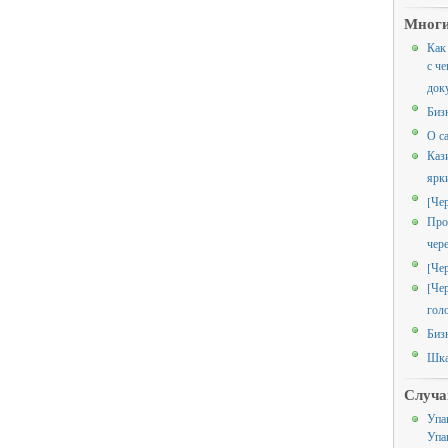
Многи
Как
с че
док
Биз
О с
Каз
ярк
[Че
Про
чер
[Че
[Че
гол
Биз
Шка
Случа
Упа
Упа