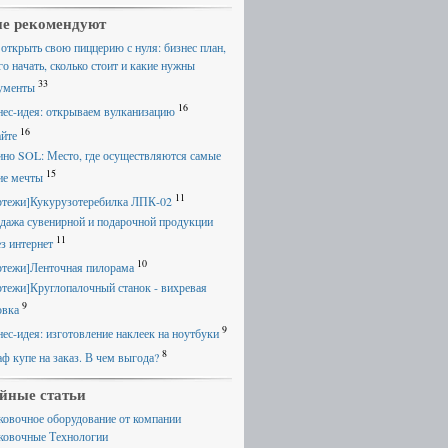
е рекомендуют
 открыть свою пиццерию с нуля: бизнес план,
го начать, сколько стоит и какие нужны
33
ументы
16
нес-идея: открываем вулканизацию
16
айте
ино SOL: Место, где осуществляются самые
15
ие мечты
11
ртежи]Кукурузотеребилка ЛПК-02
дажа сувенирной и подарочной продукции
11
ез интернет
10
ртежи]Ленточная пилорама
ртежи]Круглопалочный станок - вихревая
9
овка
9
нес-идея: изготовление наклеек на ноутбуки
8
ф купе на заказ. В чем выгода?
йные статьи
ковочное оборудование от компании
ковочные Технологии