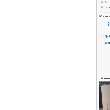
Биз
Зер
Метк
форт
ден
Лучши