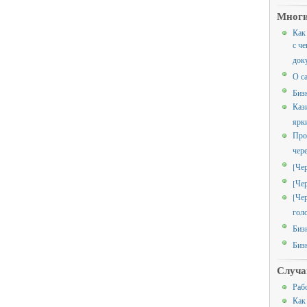
Многи
Как
с че
док
О с
Биз
Каз
ярк
Про
чер
[Че
[Че
[Че
гол
Биз
Биз
Случа
Раб
Как