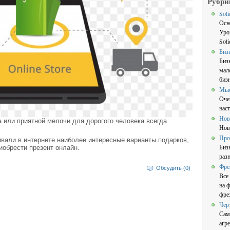
Рубри
Sol
Осн
Уро
Sol
Биз
Биз
мал
бизн
Мы
Оче
нас
Нов
 или приятной мелочи для дорогого человека всегда
Нов
Про
ивали в интернете наиболее интересные варианты подарков,
Биз
иобрести презент онлайн.
раз
Фре
Обсудить (0)
Все
на 
фре
Чер
Сам
агре