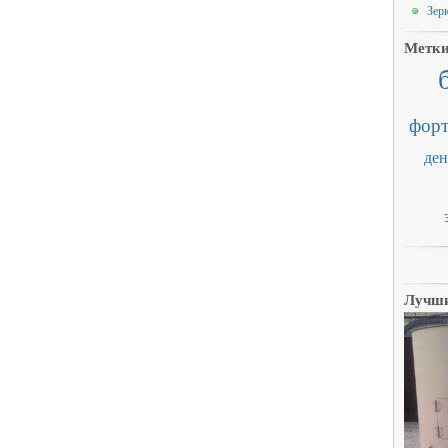
Зер
Метк
форт
ден
Лучши