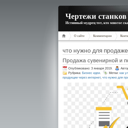
Чертежи станков 
Истинный мудрец тот, кто многое ска
О сайте
Комментарии
Конт
что нужно для продаж
Продажа сувенирной и п
Опубликовано: 3 января 2019.
Авто
Рубрика:
Бизнес идеи
.
Метки:
как у
продукции через интернет
,
что нужно для п