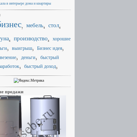
кала в интерьере дома и квартиры
и
бизнес
мебель
стол
4
4
7
уна
производство
хорошие
4
4
ьги
выигрыш
Бизнес идея
3
3
3
везение
деньги
быстрый
3
3
заработок
быстрый доход
3
3
е продажи