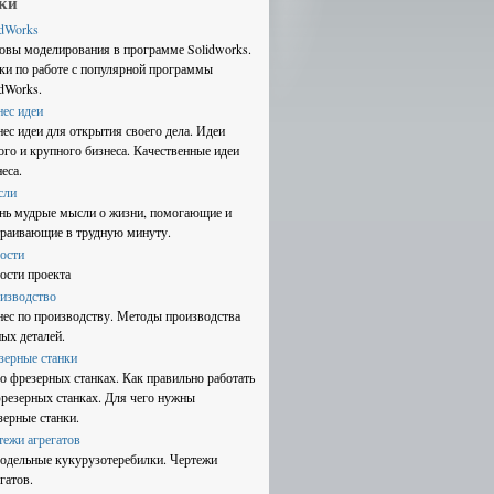
ки
idWorks
овы моделирования в программе Solidworks.
ки по работе с популярной программы
idWorks.
нес идеи
нес идеи для открытия своего дела. Идеи
ого и крупного бизнеса. Качественные идеи
еса.
сли
нь мудрые мысли о жизни, помогающие и
траивающие в трудную минуту.
ости
ости проекта
изводство
нес по производству. Методы производства
ных деталей.
зерные станки
 о фрезерных станках. Как правильно работать
фрезерных станках. Для чего нужны
зерные станки.
тежи агрегатов
одельные кукурузотеребилки. Чертежи
гатов.