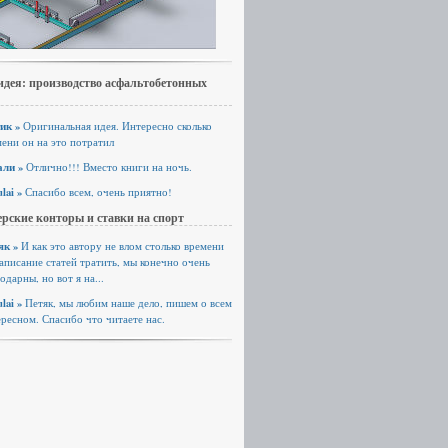
идея: производство асфальтобетонных
ик »
Оригинальная идея. Интересно сколько
ени он на это потратил
али »
Отлично!!! Вместо книги на ночь.
lai »
Спасибо всем, очень приятно!
рские конторы и ставки на спорт
як »
И как это автору не влом столько времени
аписание статей тратить, мы конечно очень
одарны, но вот я на...
lai »
Петяк, мы любим наше дело, пишем о всем
ресном. Спасибо что читаете нас.