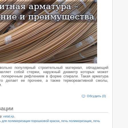
овольно популярный строительный материал, обладающий
авляет собой стержи, наружный диаметр которых может
с поперечным рифлением в форме спирали. Такая арматура
что делает ее прочнее, а также термореактивной смолы,
.
Обсудить (0)
зации
р:
vetal.xp
.
ь для полимеризации порошковой краски
,
печь полимеризации
,
печь