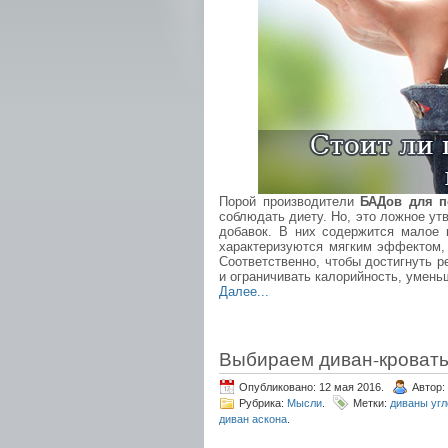
Порой производители
БАДов для п
соблюдать диету. Но, это ложное ут
добавок. В них содержится малое 
характеризуются мягким эффектом, 
Соответственно, чтобы достигнуть р
и ограничивать калорийность, умень
Далее...
Выбираем диван-кровать
Опубликовано: 12 мая 2016.
Автор:
Рубрика:
Мысли
.
Метки:
диваны угл
диван аскона
.