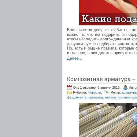
Большинство девушек любят не так с
важно то, что вы подарите, а пода
чтобы насладить долгожданными кра
девушки нужно подбирать соответств
Но, есть и общие правила, которые 
и главное, в них должна присутство
Далее...
Композитная арматура –
Опубликовано: 8 апреля 2016.
Авто
Рубрика:
Новости
.
Метки:
арматура
фундамента
,
производство композитной ар