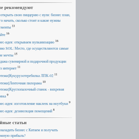
е рекомендуют
 открыть свою пиццерию с нуля: бизнес план,
го начать, сколько стоит и какие нужны
33
ументы
16
айте
16
нес-идея: открываем вулканизацию
ино SOL: Место, где осуществляются самые
15
ие мечты
дажа сувенирной и подарочной продукции
11
ез интернет
11
ртежи]Кукурузотеребилка ЛПК-02
10
ртежи]Ленточная пилорама
ртежи]Круглопалочный станок - вихревая
9
овка
9
нес-идея: изготовление наклеек на ноутбуки
8
нес-идея: дезинсекция помещений
йные статьи
 наладить бизнес с Китаем и получать
омную прибыль?