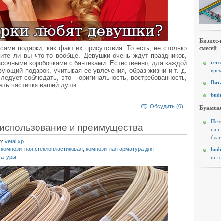
Бизнес-
смесей
ами подарки, как факт их присутствия. То есть, не столько
рите ли вы что-то вообще. Девушки очень ждут праздников,
септ
сочными коробочками с бантиками. Естественно, для каждой
ующий подарок, учитывая ее увлечения, образ жизни и т. д.
врем
следует соблюдать, это – оригинальность, востребованность,
Вит
вать частичка вашей души.
budu
Обсудить (0)
Букмеке
Пет
 использование и преимущества
на н
благ
р:
vetal.xp
.
budu
 композитная стеклопластиковая
,
композитная арматура для
матуры
.
инте