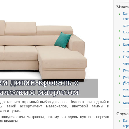
Многи
Как
с че
док
О с
Биз
Каз
ярк
Про
чер
[Че
[Че
[Че
гол
Биз
едоставляет огромный выбор диванов. Человек пришедший в
Биз
едь такой ассортимент материалов, цветовой гаммы и
еля в тупик.
Случа
ртопедическим матрасом, потому как здесь нужно в первую
Как
ие нюансы.
огр