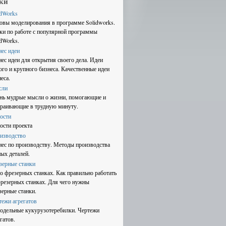
ки
idWorks
овы моделирования в программе Solidworks.
ки по работе с популярной программы
idWorks.
нес идеи
нес идеи для открытия своего дела. Идеи
ого и крупного бизнеса. Качественные идеи
еса.
сли
нь мудрые мысли о жизни, помогающие и
траивающие в трудную минуту.
ости
ости проекта
изводство
нес по производству. Методы производства
ных деталей.
зерные станки
 о фрезерных станках. Как правильно работать
фрезерных станках. Для чего нужны
зерные станки.
тежи агрегатов
одельные кукурузотеребилки. Чертежи
гатов.