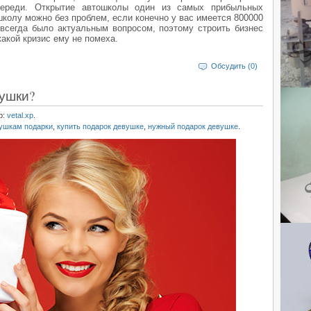
череди. Открытие автошколы один из самых прибыльных
школу можно без проблем, если конечно у вас имеется 800000
всегда было актуальным вопросом, поэтому строить бизнес
акой кризис ему не помеха.
Обсудить (0)
вушки?
р:
vetal.xp
.
вушкам подарки
,
купить подарок девушке
,
нужный подарок девушке
.