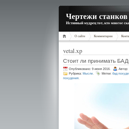
Чертежи станков 
Истинный мудрец тот, кто многое ска
О сайте
Комментарии
Конт
vetal.xp
Стоит ли принимать БАД
Опубликовано: 9 июня 2016.
Автор:
Рубрика:
Мысли
.
Метки:
бад похуд
похудения
.