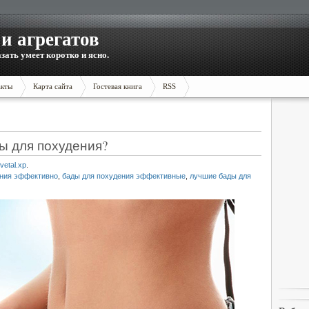
и агрегатов
зать умеет коротко и ясно.
акты
Карта сайта
Гостевая книга
RSS
ы для похудения?
vetal.xp
.
ения эффективно
,
бады для похудения эффективные
,
лучшие бады для