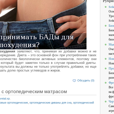
Рубри
Sol
Осн
Уро
Sol
Биз
Биз
мал
бизн
Мы
Оче
охудения
заявляют, что, принимая их добавки можно и не
нас
верждение. Диета – это основной фон при употреблении таких
Нов
количество биологически активных элементов, поэтому они
который будет заметен только в случае правильной диеты.
Нов
езультата вы должны не только употреблять добавки, но еще
Про
шать долю простых углеводов и жиров.
Биз
раз
Обсудить (0)
Фре
Все
 с ортопедическим матрасом
на 
фре
vetal.xp
.
Чер
овые ортопедические
,
ортопедические диваны для сна
,
ортопедический
Сам
агре