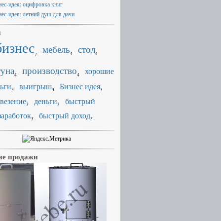
нес-идея: оцифровка книг
нес-идея: летний душ для дачи
и
бизнес
мебель
стол
4
4
7
уна
производство
хорошие
4
4
ьги
выигрыш
Бизнес идея
3
3
3
везение
деньги
быстрый
3
3
заработок
быстрый доход
3
3
е продажи