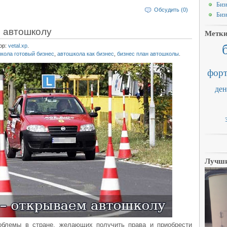
Биз
Обсудить (0)
Биз
м автошколу
Метк
ор:
vetal.xp
.
кола готовый бизнес
,
автошкола как бизнес
,
бизнес план автошколы
.
форт
ден
Лучши
облемы в стране, желающих получить права и приобрести