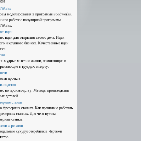
ки
idWorks
овы моделирования в программе Solidworks.
ки по работе с популярной программы
idWorks.
нес идеи
нес идеи для открытия своего дела. Идеи
ого и крупного бизнеса. Качественные идеи
еса.
сли
нь мудрые мысли о жизни, помогающие и
траивающие в трудную минуту.
ости
ости проекта
изводство
нес по производству. Методы производства
ных деталей.
зерные станки
 о фрезерных станках. Как правильно работать
фрезерных станках. Для чего нужны
зерные станки.
тежи агрегатов
одельные кукурузотеребилки. Чертежи
гатов.