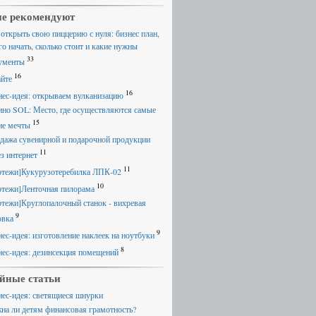
е рекомендуют
 открыть свою пиццерию с нуля: бизнес план,
го начать, сколько стоит и какие нужны
33
ументы
16
айте
16
нес-идея: открываем вулканизацию
ино SOL: Место, где осуществляются самые
15
ие мечты
дажа сувенирной и подарочной продукции
11
ез интернет
11
ртежи]Кукурузотеребилка ЛПК-02
10
ртежи]Ленточная пилорама
ртежи]Круглопалочный станок - вихревая
9
овка
9
нес-идея: изготовление наклеек на ноутбуки
8
нес-идея: дезинсекция помещений
йные статьи
нес-идея: светящиеся шнурки
на ли детям финансовая грамотность?