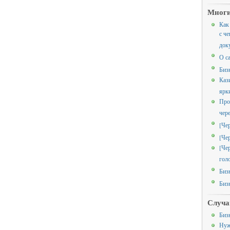
Многи
Как
с че
док
О с
Биз
Каз
ярк
Про
чер
[Че
[Че
[Че
гол
Биз
Биз
Случа
Биз
Нуж