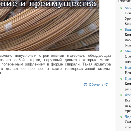
Рубри
Sol
Осн
Уро
Sol
Биз
Биз
мал
бизн
Мы
овольно популярный строительный материал, обладающий
Оче
авляет собой стержи, наружный диаметр которых может
нас
с поперечным рифлением в форме спирали. Такая арматура
Нов
что делает ее прочнее, а также термореактивной смолы,
Нов
.
Про
Биз
Обсудить (0)
раз
Фре
Все
на 
фре
Чер
Сам
агре