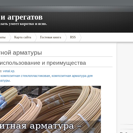
и агрегатов
зать умеет коротко и ясно.
акты
Карта сайта
Гостевая книга
RSS
тной арматуры
 использование и преимущества
р:
vetal.xp
.
 композитная стеклопластиковая
,
композитная арматура для
матуры
.