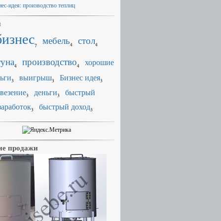
нес-идея: производство теплиц
и
бизнес
мебель
стол
4
4
7
уна
производство
хорошие
4
4
ьги
выигрыш
Бизнес идея
3
3
3
везение
деньги
быстрый
3
3
заработок
быстрый доход
3
3
е продажи