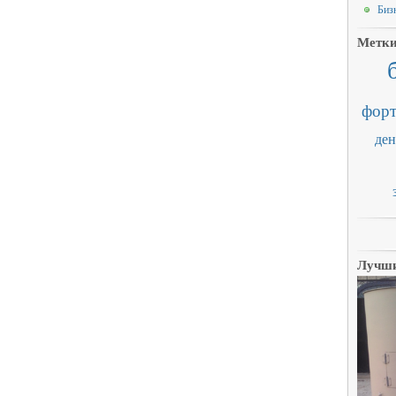
Биз
Метк
форт
ден
Лучши