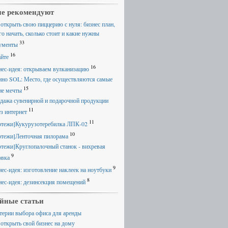
е рекомендуют
 открыть свою пиццерию с нуля: бизнес план,
го начать, сколько стоит и какие нужны
33
ументы
16
айте
16
нес-идея: открываем вулканизацию
ино SOL: Место, где осуществляются самые
15
ие мечты
дажа сувенирной и подарочной продукции
11
ез интернет
11
ртежи]Кукурузотеребилка ЛПК-02
10
ртежи]Ленточная пилорама
ртежи]Круглопалочный станок - вихревая
9
овка
9
нес-идея: изготовление наклеек на ноутбуки
8
нес-идея: дезинсекция помещений
йные статьи
терии выбора офиса для аренды
 открыть свой бизнес на дому