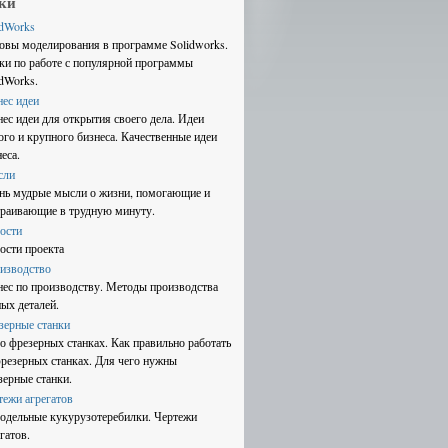
ки
idWorks
овы моделирования в программе Solidworks.
ки по работе с популярной программы
idWorks.
нес идеи
нес идеи для открытия своего дела. Идеи
ого и крупного бизнеса. Качественные идеи
еса.
сли
нь мудрые мысли о жизни, помогающие и
траивающие в трудную минуту.
ости
ости проекта
изводство
нес по производству. Методы производства
ных деталей.
зерные станки
 о фрезерных станках. Как правильно работать
фрезерных станках. Для чего нужны
зерные станки.
тежи агрегатов
одельные кукурузотеребилки. Чертежи
гатов.