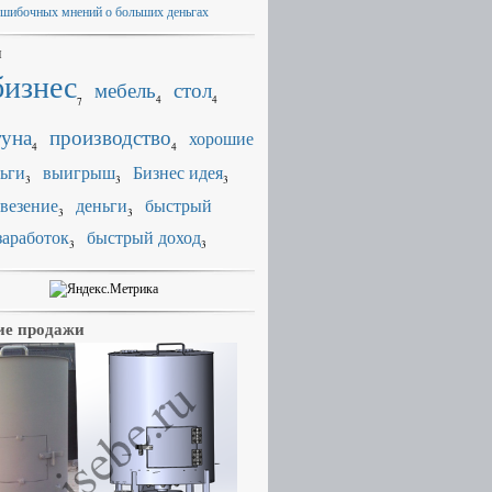
ошибочных мнений о больших деньгах
и
бизнес
мебель
стол
4
4
7
уна
производство
хорошие
4
4
ьги
выигрыш
Бизнес идея
3
3
3
везение
деньги
быстрый
3
3
заработок
быстрый доход
3
3
е продажи