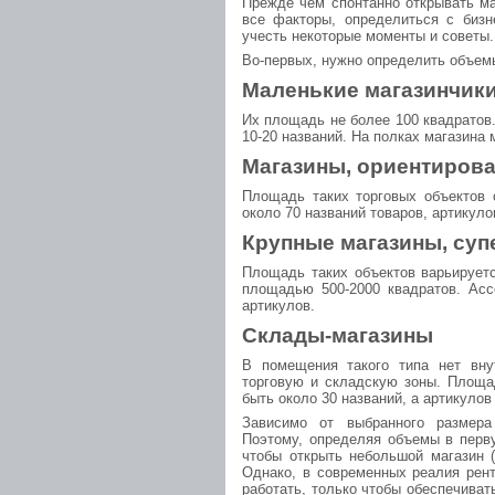
Прежде чем спонтанно открывать ма
все факторы, определиться с бизн
учесть некоторые моменты и советы.
Во-первых, нужно определить объем
Маленькие магазинчик
Их площадь не более 100 квадратов
10-20 названий. На полках магазина
Магазины, ориентиров
Площадь таких торговых объектов 
около 70 названий товаров, артикуло
Крупные магазины, су
Площадь таких объектов варьируетс
площадью 500-2000 квадратов. Асс
артикулов.
Склады-магазины
В помещения такого типа нет внут
торговую и складскую зоны. Площа
быть около 30 названий, а артикулов
Зависимо от выбранного размера
Поэтому, определяя объемы в перв
чтобы открыть небольшой магазин (
Однако, в современных реалия рент
работать, только чтобы обеспечиват