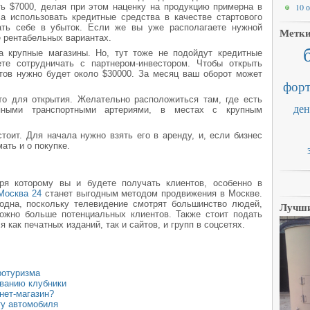
ь $7000, делая при этом наценку на продукцию примерна в
10 
а использовать кредитные средства в качестве стартового
ать себе в убыток. Если же вы уже располагаете нужной
Метк
е рентабельных вариантах.
а крупные магазины. Но, тут тоже не подойдут кредитные
те сотрудничать с партнером-инвестором. Чтобы открыть
тов нужно будет около $30000. За месяц ваш оборот может
форт
о для открытия. Желательно расположиться там, где есть
ден
пными транспортными артериями, в местах с крупным
тоит. Для начала нужно взять его в аренду, и, если бизнес
ать и о покупке.
ря которому вы и будете получать клиентов, особенно в
Москва 24
станет выгодным методом продвижения в Москве.
одна, поскольку телевидение смотрят большинство людей,
Лучши
можно больше потенциальных клиентов. Также стоит подать
 как печатных изданий, так и сайтов, и групп в соцсетях.
ротуризма
ванию клубники
нет-магазин?
ту автомобиля