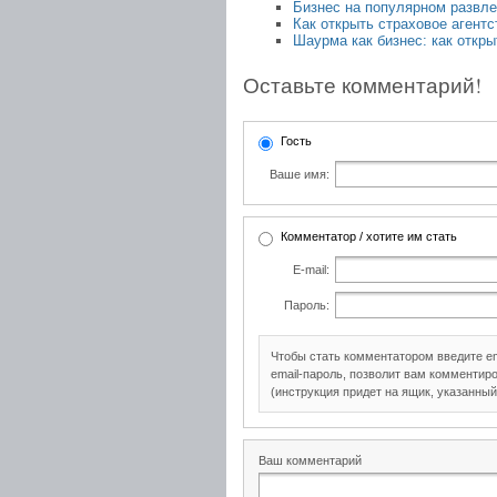
Бизнес на популярном развле
Как открыть страховое агентс
Шаурма как бизнес: как откр
Оставьте комментарий!
Гость
Ваше имя:
Комментатор / хотите им стать
E-mail:
Пароль:
Чтобы стать комментатором введите e
email-пароль, позволит вам комментиро
(инструкция придет на ящик, указанный
Ваш комментарий