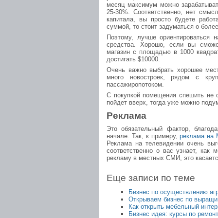
месяц максимум можно зарабатыват
25-30%. Соответственно, нет смысл
капитала, вы просто будете работ
суммой, то стоит задуматься о боле
Поэтому, лучше ориентироваться н
средства. Хорошо, если вы сможе
магазин с площадью в 1000 квадра
достигать $10000.
Очень важно выбрать хорошее мест
много новостроек, рядом с кру
пассажиропотоком.
С покупкой помещения спешить не с
пойдет вверх, тогда уже можно подум
Реклама
Это обязательный фактор, благода
начале. Так, к примеру,
реклама на 
Реклама на телевидении очень выг
соответственно о вас узнает, как 
рекламу в местных СМИ, это касается
Еще записи по теме
Бизнес по осуществлению аг
Открываем бизнес по выращи
Как открыть мебельный интер
Бизнес идея: курсы по ремон