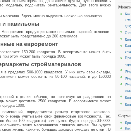
газин стройматериалов, да и любой другой, нужно взвесить
ес моделью, подсчитать рентабельность. Для этого нужно
Многи
Как
ы магазина. Здесь можно выделить несколько вариантов.
с че
и и павильоны
док
. Ассортимент продукции также не сильно широкий, включает
О с
 может быть представлено до 200 артикулов.
Биз
анные на евроремонт
Каз
ярк
составляет 150-200 квадратов. В ассортименте может быть
в при этом может быть порядка 3000.
Про
пермаркеты стройматериалов
чер
[Че
я в пределах 500-1000 квадратов. У них есть свои склады,
ортимент может состоять из 80-100 названий, и до 150000
[Че
[Че
гол
ренней отделки, обычно, не практикуется разделение на
Биз
дь может достигать 2500 квадратов. В ассортименте может
Биз
 порядка 1000.
 помещений, определяется размер стартового капитала.
Случа
ую очередь учитывайте свои финансовые возможности. Так,
не более 100 квадратов) вам нужно будет порядка $10000.
Кри
абельность таких магазинчиков слишком низкая. Вы будете
Как
ь свою жизнь, каких-то больших доходов ожидать не стоит. В