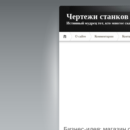
Чертежи станков 
Истинный мудрец тот, кто многое ска
О сайте
Комментарии
Конт
Бизнес-идея: магазин