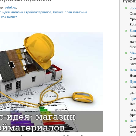
Рубри
ор:
vetal.xp
.
Sol
с идея магазин стройматериалов
,
бизнес план магазина
Осн
 как бизнес
.
Уро
Sol
Биз
Биз
мал
бизн
Мы
Оче
нас
Нов
Нов
Про
Биз
раз
Фре
Все
на 
фре
Чер
Сам
агре