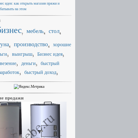
нес идея: как открыть магазин пряжи и
абатывать на этом
и
бизнес
мебель
стол
4
4
7
уна
производство
хорошие
4
4
ьги
выигрыш
Бизнес идея
3
3
3
везение
деньги
быстрый
3
3
заработок
быстрый доход
3
3
е продажи