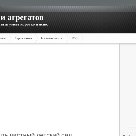
и агрегатов
зать умеет коротко и ясно.
акты
Карта сайта
Гостевая книга
RSS
ыть частный детский сад