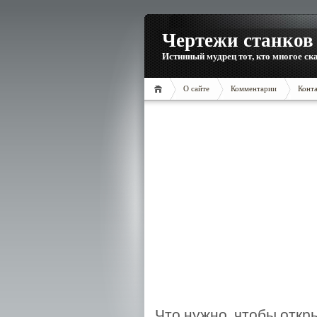
Чертежи станков 
Истинный мудрец тот, кто многое ска
О сайте
Комментарии
Конт
Что нужно, чтобы откр