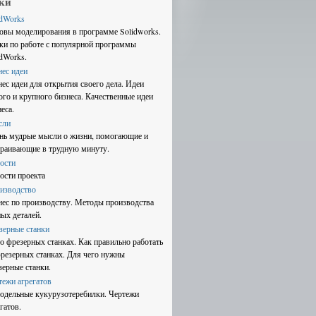
ки
idWorks
овы моделирования в программе Solidworks.
ки по работе с популярной программы
idWorks.
нес идеи
нес идеи для открытия своего дела. Идеи
ого и крупного бизнеса. Качественные идеи
еса.
сли
нь мудрые мысли о жизни, помогающие и
траивающие в трудную минуту.
ости
ости проекта
изводство
нес по производству. Методы производства
ных деталей.
зерные станки
 о фрезерных станках. Как правильно работать
фрезерных станках. Для чего нужны
зерные станки.
тежи агрегатов
одельные кукурузотеребилки. Чертежи
гатов.