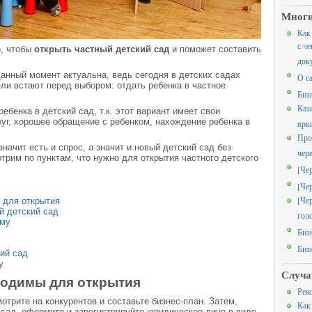
Многи
Как
с че
о, чтобы
открыть частный детский сад
и поможет составить
док
 данный момент актуальна, ведь сегодня в детских садах
О с
ели встают перед выбором: отдать ребенка в частное
Биз
Каз
ебенка в детский сад, т.к. этот вариант имеет свои
уг, хорошее обращение с ребенком, нахождение ребенка в
ярк
Про
значит есть и спрос, а значит и новый детский сад без
чер
трим по пунктам, что нужно для открытия частного детского
[Че
[Че
[Че
 для открытия
й детский сад
гол
ему
Биз
Биз
кий сад
у
Случа
ходимы для открытия
Рек
отрите на конкурентов и составьте бизнес-план. Затем,
Как
 сад, оформите и зарегистрируйте юридическое лицо в виде