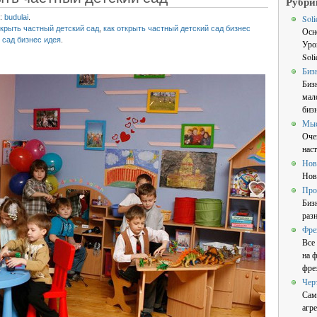
Рубри
:
budulai
.
Sol
ткрыть частный детский сад
,
как открыть частный детский сад бизнес
Осн
 сад бизнес идея
.
Уро
Sol
Биз
Биз
мал
бизн
Мы
Оче
нас
Нов
Нов
Про
Биз
раз
Фре
Все
на 
фре
Чер
Сам
агре