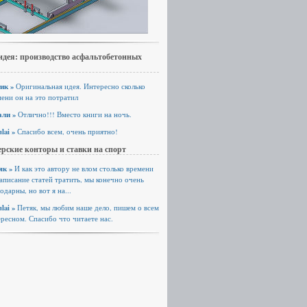
идея: производство асфальтобетонных
ик »
Оригинальная идея. Интересно сколько
ени он на это потратил
али »
Отлично!!! Вместо книги на ночь.
lai »
Спасибо всем, очень приятно!
рские конторы и ставки на спорт
як »
И как это автору не влом столько времени
аписание статей тратить, мы конечно очень
одарны, но вот я на...
lai »
Петяк, мы любим наше дело, пишем о всем
ресном. Спасибо что читаете нас.