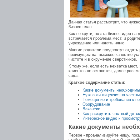
Данная статья рассмотрит, что нужн
бизнес-план.
Как не крути, но эта бизнес идея на
встречается проблема мест, и родит
учреждение или нанять няню.
Многие родители предпочтут отдать р
преимущества: высокое качество усл
чистоте и в окружение сверстников.
К тому же, если есть нехватка мест, 
клиентов не останется, далее рассмо
сада.
Краткое содержание статьи:
Какие документы необходимы
Нужна ли лицензия на частны
Помещение и требования к н
Оборудование
Вакансии
Как раскрутить частный детс
Интересное видео к просмотр
Какие документы необ
Первое - проанализируйте нишу, посм
чтобы организовать частный детский