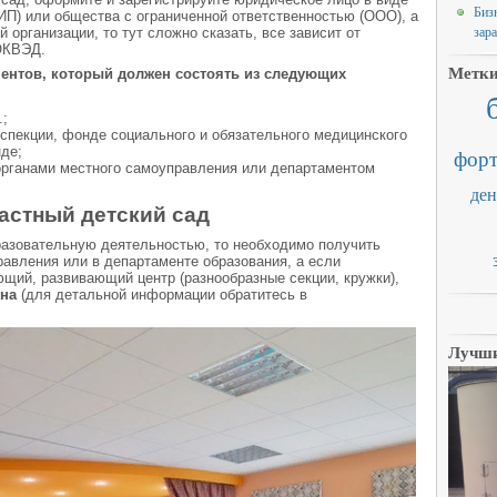
Биз
П) или общества с ограниченной ответственностью (ООО), а
зар
й организации, то тут сложно сказать, все зависит от
 ОКВЭД.
Метк
ентов, который должен состоять из следующих
.;
нспекции, фонде социального и обязательного медицинского
де;
форт
органами местного самоуправления или департаментом
ден
частный детский сад
разовательную деятельностью, то необходимо получить
авления или в департаменте образования, а если
щий, развивающий центр (разнообразные секции, кружки),
жна
(для детальной информации обратитесь в
Лучши