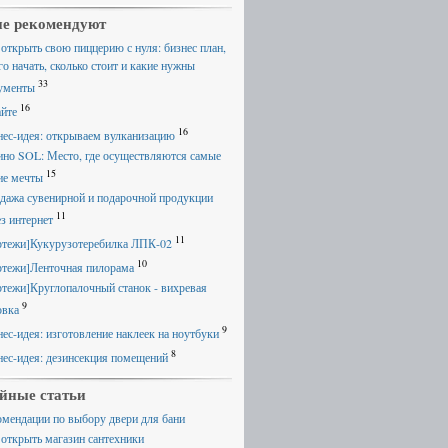
е рекомендуют
 открыть свою пиццерию с нуля: бизнес план,
го начать, сколько стоит и какие нужны
33
ументы
16
айте
16
нес-идея: открываем вулканизацию
ино SOL: Место, где осуществляются самые
15
ие мечты
дажа сувенирной и подарочной продукции
11
ез интернет
11
ртежи]Кукурузотеребилка ЛПК-02
10
ртежи]Ленточная пилорама
ртежи]Круглопалочный станок - вихревая
9
овка
9
нес-идея: изготовление наклеек на ноутбуки
8
нес-идея: дезинсекция помещений
йные статьи
омендации по выбору двери для бани
 открыть магазин сантехники