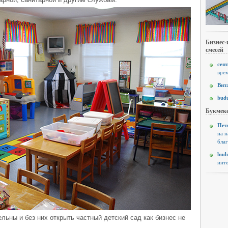
Бизнес-
смесей
септ
врем
Вит
budu
Букмеке
Пет
на н
благ
budu
инте
льны и без них открыть частный детский сад как бизнес не