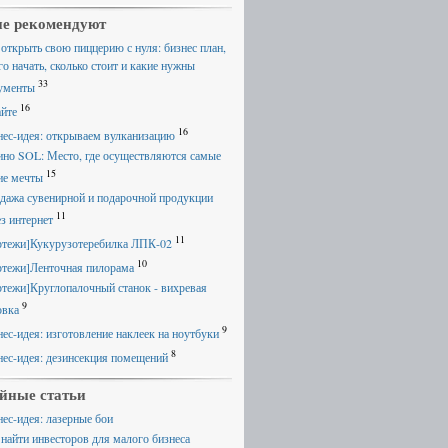
е рекомендуют
 открыть свою пиццерию с нуля: бизнес план,
го начать, сколько стоит и какие нужны
33
ументы
16
айте
16
нес-идея: открываем вулканизацию
ино SOL: Место, где осуществляются самые
15
ие мечты
дажа сувенирной и подарочной продукции
11
ез интернет
11
ртежи]Кукурузотеребилка ЛПК-02
10
ртежи]Ленточная пилорама
ртежи]Круглопалочный станок - вихревая
9
овка
9
нес-идея: изготовление наклеек на ноутбуки
8
нес-идея: дезинсекция помещений
йные статьи
нес-идея: лазерные бои
 найти инвесторов для малого бизнеса