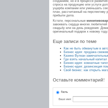
созданием, но и в процессе развития
спроса на продукцию или услуги дол
ущерба компании или уменьшать сект
план, рассчитанный на перспективу 
прибыли дела.
Кстати, персональные
минипивовар
завоевать сердца многих любителей
свадьбу или на день рождения. Дом
оригинальный подарок к новому году
Еще записи по теме
Как не быть обманутым в авт
Бизнес идея: продажа свеже
Казино Вулкан замечательны
Где взять начальный капитал
Бизнес-идея: комнатные тапо
Бизнес-идея: дезинсекция п
Свой бизнес: как открыть маг
Оставьте комментарий!
Гость
Ваше имя: