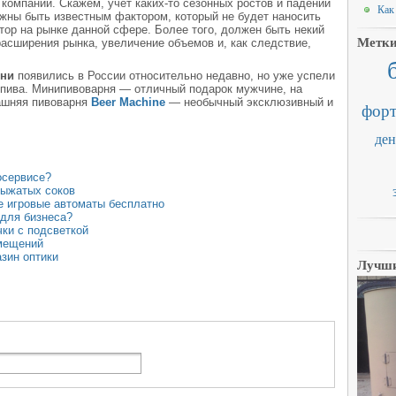
 компании. Скажем, учет каких-то сезонных ростов и падений
Как
жны быть известным фактором, который не будет наносить
ор на рынке данной сфере. Более того, должен быть некий
Метк
расширения рынка, увеличение объемов и, как следствие,
ни
появились в России относительно недавно, но уже успели
 пива. Минипивоварня — отличный подарок мужчине, на
ашняя пивоварня
Beer Machine
— необычный эксклюзивный и
форт
.
ден
осервисе?
выжатых соков
е игровые автоматы бесплатно
 для бизнеса?
чки с подсветкой
омещений
азин оптики
Лучши