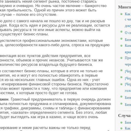
те занимать некий сегмент рынка, постоянно стараясь
азумно и очевидно. Но очень частое явление – банкротство
Многи
кая прибыльность. Одной из причин этого может быть
Как
лучае – полное его отсутствие.
с че
о дело с самого начала не пошло ко дну, так и не раскрыв
дея. Когда есть идея и ресурсы для ее реализации, остается
док
дывать ресурсы в те или иные аспекты, можно выйти на
О с
 существуют бизнес-планы.
Биз
ществляется профессиональными экономистами, которые
, целесообразности какого-либо дела, спроса на продукцию
Каз
ярк
ментация всех пунктов действия предприятия, все
Про
онности, объемов и прочих нюансов. Учитываются так же
чер
 количество ресурсов владельца будущего бизнеса.
 составляют бизнес-планы, которые в итоге не только не
[Че
ятия, но и могут его полностью обанкротить в первые
[Че
я из-за нескольких главных ошибок. Одна из них - учет
[Че
е игнорирование финансовой стороны бизнеса. Недостаточно
лан может привести к тому, что предприятие или компания
гол
ностями, к которым просто будет не готова.
Биз
важен
. Грамотный предприниматель в первую очередь должен
 была полностью продумана и спланирована, документирована
Биз
ся графики, диаграммы, схемы и таблицы с финансированием
ятия, «захвате» определенного сегмента. Без этого, любая
Случа
удет выглядеть как игра в казино, и чаще всего очень
Биз
нирование и некие расчеты важны не только перед
Как