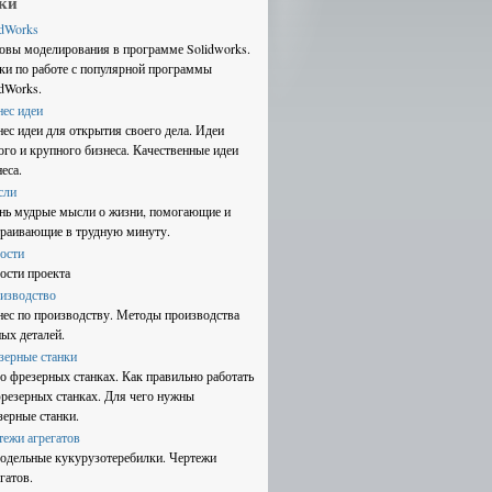
ки
idWorks
овы моделирования в программе Solidworks.
ки по работе с популярной программы
idWorks.
нес идеи
нес идеи для открытия своего дела. Идеи
ого и крупного бизнеса. Качественные идеи
еса.
сли
нь мудрые мысли о жизни, помогающие и
траивающие в трудную минуту.
ости
ости проекта
изводство
нес по производству. Методы производства
ных деталей.
зерные станки
 о фрезерных станках. Как правильно работать
фрезерных станках. Для чего нужны
зерные станки.
тежи агрегатов
одельные кукурузотеребилки. Чертежи
гатов.