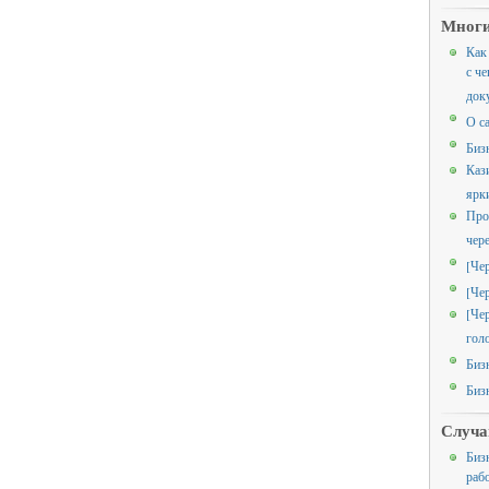
Многи
Как
с че
док
О с
Биз
Каз
ярк
Про
чер
[Че
[Че
[Че
гол
Биз
Биз
Случа
Биз
раб