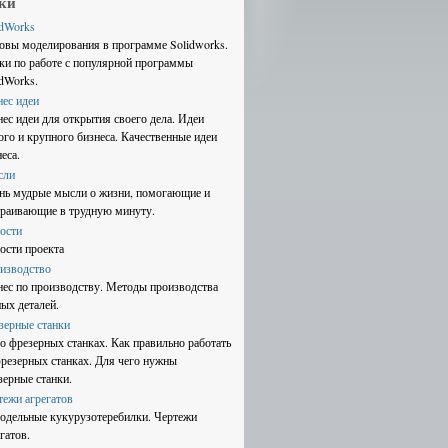
ки
idWorks
овы моделирования в программе Solidworks.
ки по работе с популярной программы
idWorks.
нес идеи
нес идеи для открытия своего дела. Идеи
ого и крупного бизнеса. Качественные идеи
еса.
сли
нь мудрые мысли о жизни, помогающие и
траивающие в трудную минуту.
ости
ости проекта
изводство
нес по производству. Методы производства
ных деталей.
зерные станки
 о фрезерных станках. Как правильно работать
фрезерных станках. Для чего нужны
зерные станки.
тежи агрегатов
одельные кукурузотеребилки. Чертежи
гатов.