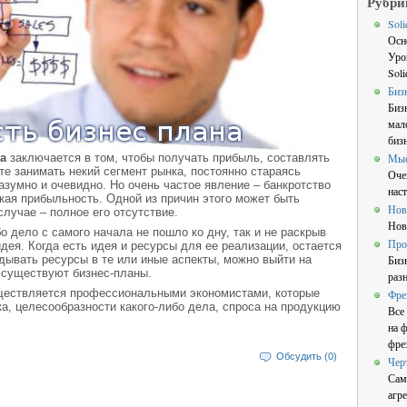
Рубри
Sol
Осн
Уро
Sol
Биз
Биз
мал
бизн
а
заключается в том, чтобы получать прибыль, составлять
Мы
те занимать некий сегмент рынка, постоянно стараясь
Оче
азумно и очевидно. Но очень частое явление – банкротство
нас
кая прибыльность. Одной из причин этого может быть
Нов
лучае – полное его отсутствие.
Нов
о дело с самого начала не пошло ко дну, так и не раскрыв
Про
дея. Когда есть идея и ресурсы для ее реализации, остается
дывать ресурсы в те или иные аспекты, можно выйти на
Биз
 существуют бизнес-планы.
раз
ществляется профессиональными экономистами, которые
Фре
, целесообразности какого-либо дела, спроса на продукцию
Все
на 
фре
Обсудить (0)
Чер
Сам
агре