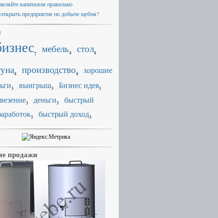
авляйте капиталом правильно
 открыть предприятие по добыче щебня?
и
бизнес
мебель
стол
4
4
7
уна
производство
хорошие
4
4
ьги
выигрыш
Бизнес идея
3
3
3
везение
деньги
быстрый
3
3
заработок
быстрый доход
3
3
е продажи