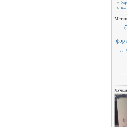
Упр
Как
Метк
форт
ден
Лучши