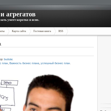
и агрегатов
зать умеет коротко и ясно.
акты
Карта сайта
Гостевая книга
RSS
а
ор:
budulai
.
с план
,
Важность бизнес плана
,
успешный бизнес план
.