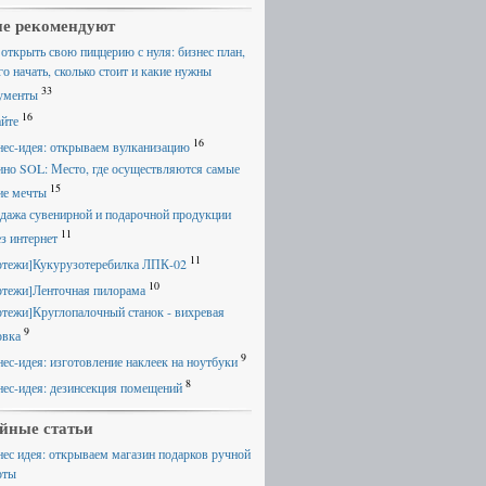
е рекомендуют
 открыть свою пиццерию с нуля: бизнес план,
го начать, сколько стоит и какие нужны
33
ументы
16
айте
16
нес-идея: открываем вулканизацию
ино SOL: Место, где осуществляются самые
15
ие мечты
дажа сувенирной и подарочной продукции
11
ез интернет
11
ртежи]Кукурузотеребилка ЛПК-02
10
ртежи]Ленточная пилорама
ртежи]Круглопалочный станок - вихревая
9
овка
9
нес-идея: изготовление наклеек на ноутбуки
8
нес-идея: дезинсекция помещений
йные статьи
нес идея: открываем магазин подарков ручной
оты