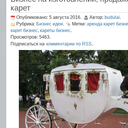
карет
Опубликовано: 5 августа 2016.
Автор:
budulai
.
Рубрика:
Бизнес идеи
.
Метки:
аренда карет бизн
карет бизнес
,
кареты бизнес
.
Просмотров: 5463.
.
Подписаться на
комментарии по RSS