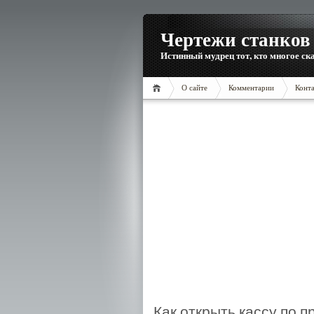
Чертежи станков 
Истинный мудрец тот, кто многое ска
О сайте
Комментарии
Конт
Как открыть кассу по 