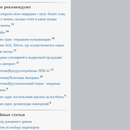
е рекомендуют
 открыть свою пиццерию с нуля: бизнес план,
го начать, сколько стоит и какие нужны
33
ументы
16
айте
16
нес-идея: открываем вулканизацию
ино SOL: Место, где осуществляются самые
15
ие мечты
дажа сувенирной и подарочной продукции
11
ез интернет
11
ртежи]Кукурузотеребилка ЛПК-02
10
ртежи]Ленточная пилорама
ртежи]Круглопалочный станок - вихревая
9
овка
9
нес-идея: изготовление наклеек на ноутбуки
8
нес-идея: дезинсекция помещений
йные статьи
ор домашнего дивана
еты по выбору видеокарты