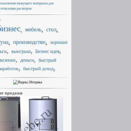
ользование вяжущего материала для
готовления растворов
и
бизнес
мебель
стол
4
4
7
уна
производство
хорошие
4
4
ьги
выигрыш
Бизнес идея
3
3
3
везение
деньги
быстрый
3
3
заработок
быстрый доход
3
3
е продажи