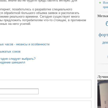
базы, иначе вы не будете представлять интерес для
Исп
при
нтернет, позаботьтесь о разработке специального
ся обработкой большого объема заявок и располагать
Метк
ежиме реального времени. Сегодня существует много
ны предложить потребителям что-то стоящее, в противном
нных на него усилий.
форт
ден
ных часов - нюансы и особенности
выжатых соков
годня следует выбрать?
зведение шиншилл
Лучши