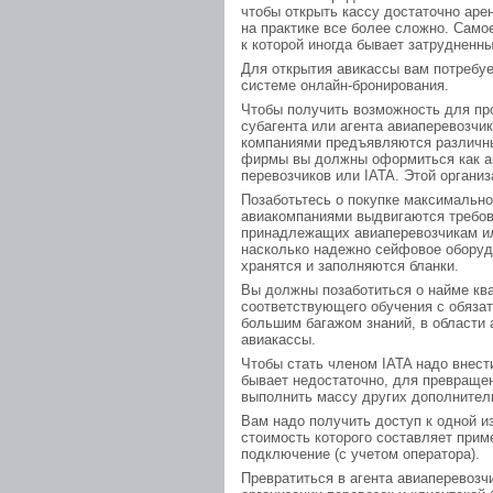
чтобы открыть кассу достаточно аре
на практике все более сложно. Само
к которой иногда бывает затрудненн
Для открытия авикассы вам потребуе
системе онлайн-бронирования.
Чтобы получить возможность для пр
субагента или агента авиаперевозчи
компаниями предъявляются различны
фирмы вы должны оформиться как а
перевозчиков или IATA. Этой органи
Позаботьтесь о покупке максимально
авиакомпаниями выдвигаются требов
принадлежащих авиаперевозчикам ил
насколько надежно сейфовое оборудо
хранятся и заполняются бланки.
Вы должны позаботиться о найме кв
соответствующего обучения с обяза
большим багажом знаний, в области 
авиакассы.
Чтобы стать членом IATA надо внест
бывает недостаточно, для превращени
выполнить массу других дополнител
Вам надо получить доступ к одной и
стоимость которого составляет приме
подключение (с учетом оператора).
Превратиться в агента авиаперевозч