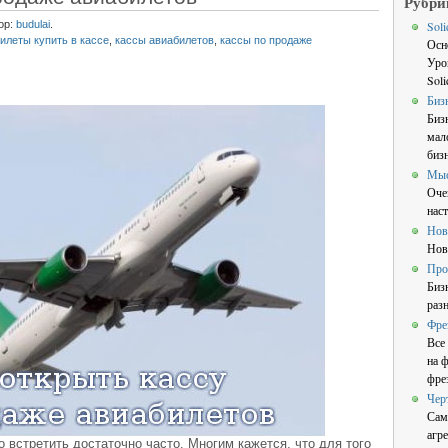
Рубри
ор:
budulai
.
Sol
илеты купить в кассе
,
кассы авиабилетов
,
кассы по продаже
Осн
Уро
Sol
Биз
Биз
мал
бизн
Мы
Оче
нас
Нов
Нов
Про
Биз
раз
Фре
Все
на 
фре
Чер
Сам
агре
 встретить достаточно часто. Многим кажется, что для того