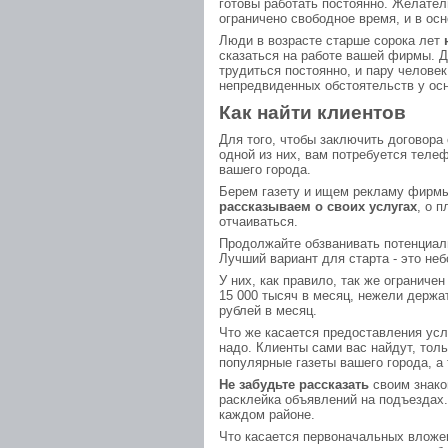
готовы работать постоянно. Желател
ограничено свободное время, и в осн
Люди в возрасте старше сорока лет
сказаться на работе вашей фирмы. 
трудиться постоянно, и пару человек
непредвиденных обстоятельств у ос
Как найти клиентов
Для того, чтобы заключить договора
одной из них, вам потребуется тел
вашего города.
Берем газету и ищем рекламу фирмы,
рассказываем о своих услугах
, о 
отчаиваться.
Продолжайте обзванивать потенциаль
Лучший вариант для старта - это не
У них, как правило, так же ограниче
15 000 тысяч в месяц, нежели держат
рублей в месяц.
Что же касается предоставления услу
надо. Клиенты сами вас найдут, тол
популярные газеты вашего города, а 
Не забудьте рассказать
своим знако
расклейка объявлений на подъездах.
каждом районе.
Что касается первоначальных вложен