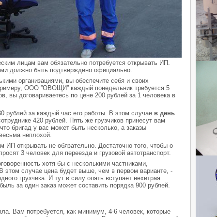
еским лицам вам обязательно потребуется открывать ИП.
ями должно быть подтверждено официально.
ькими организациями, вы обеспечите себя и своих
 примеру, ООО ”ОВОЩИ” каждый понедельник требуется 5
в, вы договариваетесь по цене 200 рублей за 1 человека в
30 рублей за каждый час его работы. В этом случае
в день
отруднике 420 рублей. Пять же грузчиков принесут вам
 что бригад у вас может быть несколько, а заказы
весьма неплохой.
м ИП открывать не обязательно. Достаточно того, чтобы о
 просят 3 человек для переезда и грузовой автотранспорт.
оговоренность хотя бы с несколькими частниками,
этом случае цена будет выше, чем в первом варианте, -
одного грузчика. И тут в силу опять вступает нехитрая
быль за один заказ может составить порядка 900 рублей.
ла. Вам потребуется, как минимум, 4-6 человек, которые