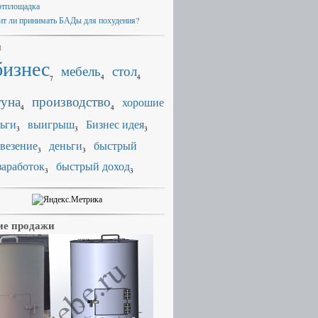
ртплощадка
ит ли принимать БАДы для похудения?
и
бизнес
мебель
стол
4
4
7
уна
производство
хорошие
4
4
ьги
выигрыш
Бизнес идея
3
3
3
везение
деньги
быстрый
3
3
заработок
быстрый доход
3
3
е продажи