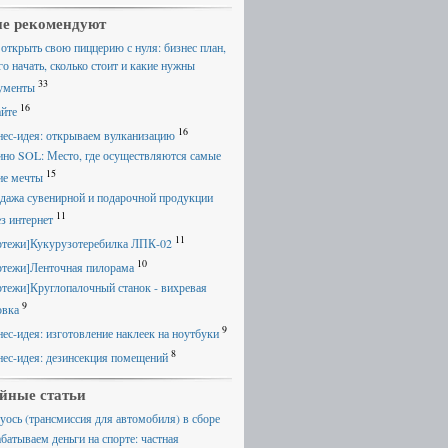
е рекомендуют
 открыть свою пиццерию с нуля: бизнес план,
го начать, сколько стоит и какие нужны
33
ументы
16
айте
16
нес-идея: открываем вулканизацию
ино SOL: Место, где осуществляются самые
15
ие мечты
дажа сувенирной и подарочной продукции
11
ез интернет
11
ртежи]Кукурузотеребилка ЛПК-02
10
ртежи]Ленточная пилорама
ртежи]Круглопалочный станок - вихревая
9
овка
9
нес-идея: изготовление наклеек на ноутбуки
8
нес-идея: дезинсекция помещений
йные статьи
уось (трансмиссия для автомобиля) в сборе
абатываем деньги на спорте: частная