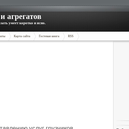
и агрегатов
зать умеет коротко и ясно.
акты
Карта сайта
Гостевая книга
RSS
тавлению услуг грузчиков