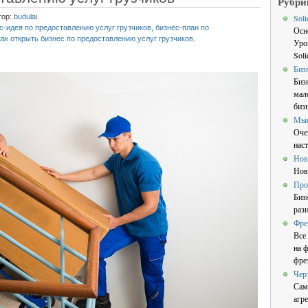
Рубри
тор:
budulai
.
Sol
с-идея по предоставлению услуг грузчиков
,
бизнес-план по
Осн
как открыть бизнес по предоставлению услуг грузчиков
.
Уро
Sol
Биз
Биз
мал
бизн
Мы
Оче
нас
Нов
Нов
Про
Биз
раз
Фре
Все
на 
фре
Чер
Сам
агре