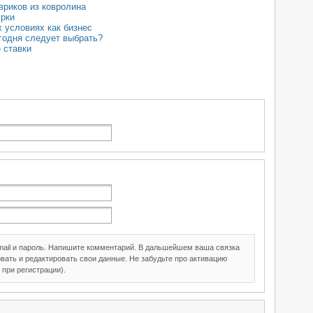
вриков из ковролина
урки
 условиях как бизнес
годня следует выбрать?
 ставки
mail и пароль. Напишите комментарий. В дальшейшем ваша связка
вать и редактировать свои данные. Не забудьте про активацию
 при регистрации).