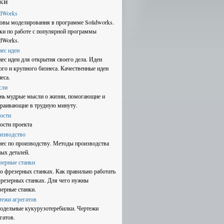
ки
idWorks
овы моделирования в программе Solidworks.
ки по работе с популярной программы
idWorks.
нес идеи
нес идеи для открытия своего дела. Идеи
ого и крупного бизнеса. Качественные идеи
еса.
сли
нь мудрые мысли о жизни, помогающие и
траивающие в трудную минуту.
ости
ости проекта
изводство
нес по производству. Методы производства
ных деталей.
зерные станки
 о фрезерных станках. Как правильно работать
фрезерных станках. Для чего нужны
зерные станки.
тежи агрегатов
одельные кукурузотеребилки. Чертежи
гатов.