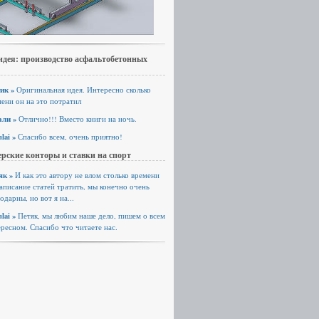
идея: производство асфальтобетонных
ик »
Оригинальная идея. Интересно сколько
ени он на это потратил
али »
Отлично!!! Вместо книги на ночь.
lai »
Спасибо всем, очень приятно!
рские конторы и ставки на спорт
як »
И как это автору не влом столько времени
аписание статей тратить, мы конечно очень
одарны, но вот я на...
lai »
Петяк, мы любим наше дело, пишем о всем
ресном. Спасибо что читаете нас.