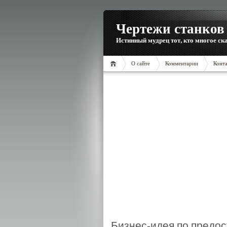
Чертежи станков 
Истинный мудрец тот, кто многое ска
О сайте
Комментарии
Конт
Бизнес-идея по предос