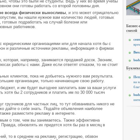
ьно, чтобы это были не студенты. Ведь у них во время учебы
овном они готовы работать со второй половины дня.
не всегда физически выносливы
, и это может отрицательно
Допустим, вы нашли нужное вам количество людей, готовых
, готовых подработать на случай болезни или
Бизнес-
новных работников.
смесей
септ
 с юридическими организациями или для начала хотя бы с
врем
ефон и различные источники рекламы, информация о фирмах
Вит
 которая, например, занимается продажей досок. Звоним,
budu
плюсах работы с нами. Даже если ответят отказом, то не стоит
Букмеке
ных клиентов, пока не добьетесь нужного вам результата.
Пет
большие организации, только начинающие свою работу.
на н
благ
н бюджет, и им будет выгоднее заплатить вам за ваши услуги
ь хотя бы 2 сотрудников и платить им по 30 000 тысяч
budu
инте
г грузчиков для частных лиц, то тут обзванивать никого не
ько дайте о себе знать. Подайте объявления наиболее
также разместите рекламу в интернете.
мым о том, чем вы занимаетесь. Также эффективна
 Правда, обновлять их придется хотя бы раз в месяц в
ий, то в среднем на рекламу, регистрацию, обзвон