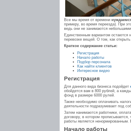
Все мы время от времени
нуждаемся
примеру, во время переезда). При э
ведь они не занимаются небольшими
Единственным вариантом остаются 
перевозке вещей. О том, как открыть
Краткое содержание статьи:
Регистрация
Начало работы
Подбор персонала
Как найти клиентов
Интересное видео
Регистрация
Для данного вида бизнеса подойдет
обойдется вам в 800 рублей, а кажд
фонд в размере 6000 рулей.
Также необходимо оплачивать налог
деятельности подразумевает под со
Затем нанимаются работники, оплат
договору, в котором прописывается,
работы является ненормированным. В
Начало работы