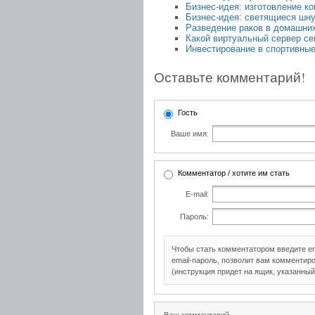
Бизнес-идея: изготовление ко
Бизнес-идея: светящиеся шн
Разведение раков в домашних
Какой виртуальный сервер се
Инвестирование в спортивные
Оставьте комментарий!
Гость
Ваше имя:
Комментатор / хотите им стать
E-mail:
Пароль:
Чтобы стать комментатором введите e
email-пароль, позволит вам комментиро
(инструкция придет на ящик, указанный