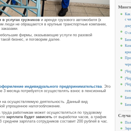
Многи
Как
с че
 в услугах грузчиков
и аренде грузового автомобиля (к
том люди не обращаются в крупные транспортные компании,
док
 заказами.
О с
небольшие фирмы, оказывающие услуги по разовой
 такой бизнес, и поговорим далее.
Биз
Каз
ярк
Про
чер
[Че
[Че
[Че
оформление индивидуального предпринимательства
. Это
гол
ые 3 месяца потребуется осуществлять взнос в пенсионный
Биз
и на осуществляемую деятельность. Данный вид
Биз
бой упрощенное налогообложение.
а труда работникам может осуществляться по трудовому
Случа
 что
зарплата будет зависеть
от выработки часов, а график
 среднем зарплата сотрудников составит 200 рублей в час.
Пол
Зар