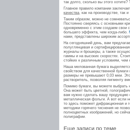
так долго, сколько вы этого хотите? 
Главное правило компании заключае
качества
, как на производстве, так 
Таким образом, можно не сомневаться
Постоянно сверяясь с основными кр
одновременно с этим создаем свои 
большего эффекта, чем когда-либо.
нами, представлены широким ассорти
На сегодняшний день, вам предлага
полуглянцевая и сертифицированная 
журналы и брошюры, а также осущес
гаммы и на высоких скоростях. Стоит
стойких к различным условиям, чем 
Наша мелованная бумага выделяется
свойством для качественной бумаги 
размеры не превышают 0,03 мкм. Это
растворитель, позволяя пигменту вм
Помимо бумаги, вы можете выбрать 
Она может быть цветной, голографич
вам нужно сделать вашу продукцию е
металлическая фольги. А вот если 
то здесь поможет дифракционная и 
методики горячего тиснения не поз
полноцветных изображений, но сейча
полиграфии.
Еще записи по теме