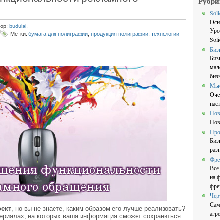
Рубри
Sol
Осн
тор:
budulai
.
Уро
Метки:
бумага для полиграфии
,
продукция полиграфии
,
технологии
Sol
Биз
Биз
мал
бизн
Мы
Оче
нас
Нов
Нов
Про
Биз
раз
Фре
Все
на 
фре
Чер
Сам
оект
, но вы не знаете, каким образом его лучше реализовать?
агре
ериалах, на которых ваша информация сможет сохраниться