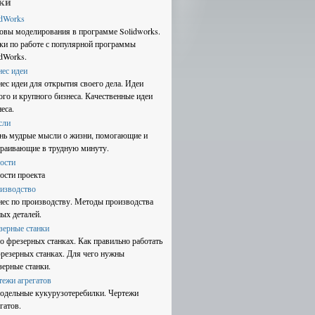
ки
idWorks
овы моделирования в программе Solidworks.
ки по работе с популярной программы
idWorks.
нес идеи
нес идеи для открытия своего дела. Идеи
ого и крупного бизнеса. Качественные идеи
еса.
сли
нь мудрые мысли о жизни, помогающие и
траивающие в трудную минуту.
ости
ости проекта
изводство
нес по производству. Методы производства
ных деталей.
зерные станки
 о фрезерных станках. Как правильно работать
фрезерных станках. Для чего нужны
зерные станки.
тежи агрегатов
одельные кукурузотеребилки. Чертежи
гатов.