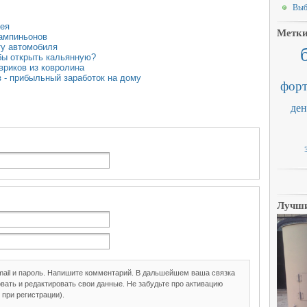
Выб
дея
Метк
ампиньонов
ту автомобиля
обы открыть кальянную?
вриков из ковролина
з - прибыльный заработок на дому
форт
ден
Лучши
mail и пароль. Напишите комментарий. В дальшейшем ваша связка
вать и редактировать свои данные. Не забудьте про активацию
 при регистрации).