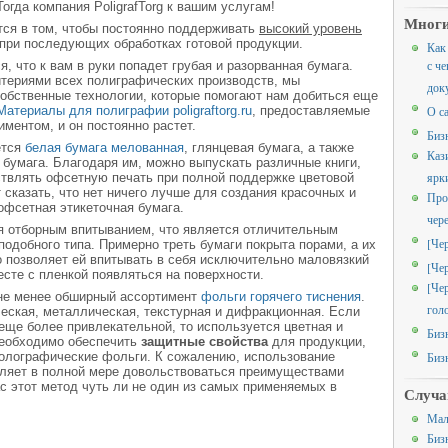
Тогда компания PoligrafTorg к вашим услугам!
Многи
тся в том, чтобы постоянно поддерживать
высокий уровень
и при последующих обработках готовой продукции.
Как
с че
, что к вам в руки попадет грубая и разорванная бумага.
итериями всех полиграфических производств, мы
док
собственные технологии, которые помогают нам добиться еще
Материалы для полиграфии poligraftorg.ru
, предоставляемые
О с
ментом, и он постоянно растет.
Биз
ется
белая бумага мелованная
, глянцевая бумага, а также
Каз
бумага. Благодаря им, можно выпускать различные книги,
ярк
твлять офсетную печать при полной поддержке цветовой
 сказать, что нет ничего лучше для создания красочных и
Про
офсетная этикеточная бумага.
чер
 отборным впитыванием, что является отличительным
[Че
подобного типа. Примерно треть бумаги покрыта порами, а их
 позволяет ей впитывать в себя исключительно маловязкий
[Че
есте с пленкой появляться на поверхности.
[Че
не менее обширный ассортимент
фольги горячего тиснения
.
гол
еская, металлическая, текстурная и дифракционная. Если
ще более привлекательной, то используется цветная и
Биз
необходимо обеспечить
защитные свойства
для продукции,
голографические фольги. К сожалению, использование
Биз
воляет в полной мере довольствоваться преимуществами
с этот метод чуть ли не один из самых применяемых в
Случа
Мал
Биз