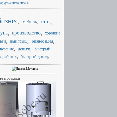
ор домашнего дивана
и
бизнес
мебель
стол
4
4
7
уна
производство
хорошие
4
4
ьги
выигрыш
Бизнес идея
3
3
3
везение
деньги
быстрый
3
3
заработок
быстрый доход
3
3
е продажи