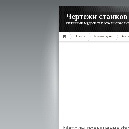
Чертежи станков 
Истинный мудрец тот, кто многое ска
О сайте
Комментарии
Конт
Методы повышения фу