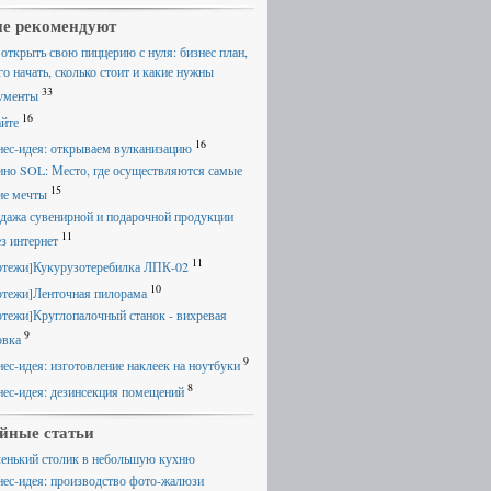
е рекомендуют
 открыть свою пиццерию с нуля: бизнес план,
го начать, сколько стоит и какие нужны
33
ументы
16
айте
16
нес-идея: открываем вулканизацию
ино SOL: Место, где осуществляются самые
15
ие мечты
дажа сувенирной и подарочной продукции
11
ез интернет
11
ртежи]Кукурузотеребилка ЛПК-02
10
ртежи]Ленточная пилорама
ртежи]Круглопалочный станок - вихревая
9
овка
9
нес-идея: изготовление наклеек на ноутбуки
8
нес-идея: дезинсекция помещений
йные статьи
енький столик в небольшую кухню
нес-идея: производство фото-жалюзи