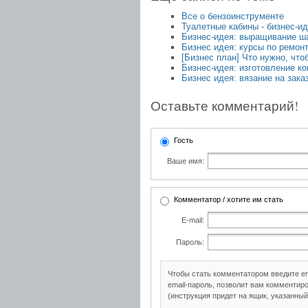
Все о бензоинструменте
Туалетные кабины - бизнес-и
Бизнес-идея: выращивание ш
Бизнес идея: курсы по ремон
[Бизнес план] Что нужно, чт
Бизнес-идея: изготовление ко
Бизнес идея: вязание на зака
Оставьте комментарий!
Гость
Ваше имя:
Комментатор / хотите им стать
E-mail:
Пароль:
Чтобы стать комментатором введите e
email-пароль, позволит вам комментиро
(инструкция придет на ящик, указанный