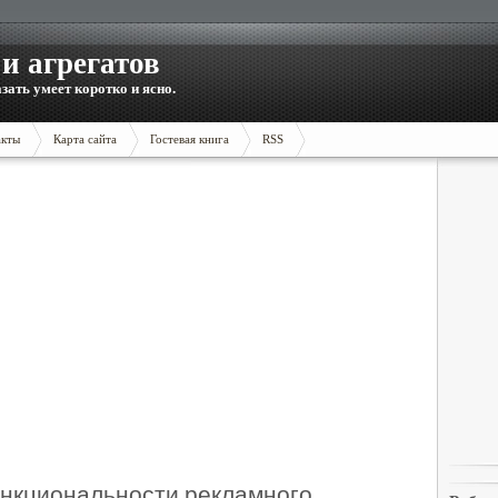
и агрегатов
зать умеет коротко и ясно.
акты
Карта сайта
Гостевая книга
RSS
нкциональности рекламного