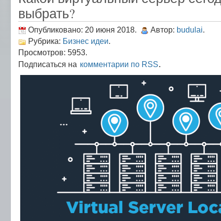
выбрать?
Опубликовано: 20 июня 2018.
Автор:
budulai
.
Рубрика:
Бизнес идеи
.
Просмотров: 5953.
.
Подписаться на
комментарии по RSS