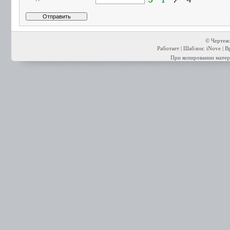
© Чертежи
Работает | Шаблон: iNove | В
При копировании матери