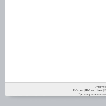
© Чертежи
Работает | Шаблон: iNove | В
При копировании матери