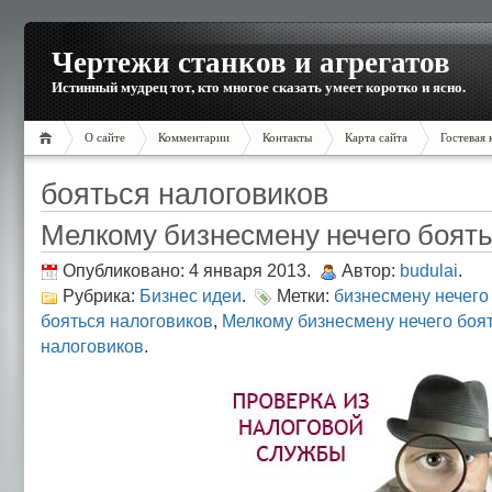
Чертежи станков и агрегатов
Истинный мудрец тот, кто многое сказать умеет коротко и ясно.
О сайте
Комментарии
Контакты
Карта сайта
Гостевая 
бояться налоговиков
Мелкому бизнесмену нечего боять
Опубликовано: 4 января 2013.
Автор:
budulai
.
Рубрика:
Бизнес идеи
.
Метки:
бизнесмену нечего
бояться налоговиков
,
Мелкому бизнесмену нечего боя
налоговиков
.