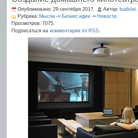
Опубликовано: 29 сентября 2017.
Автор:
budulai
.
Рубрика:
Мысли
->
Бизнес идеи
->
Новости
.
Просмотров: 7075.
.
Подписаться на
комментарии по RSS