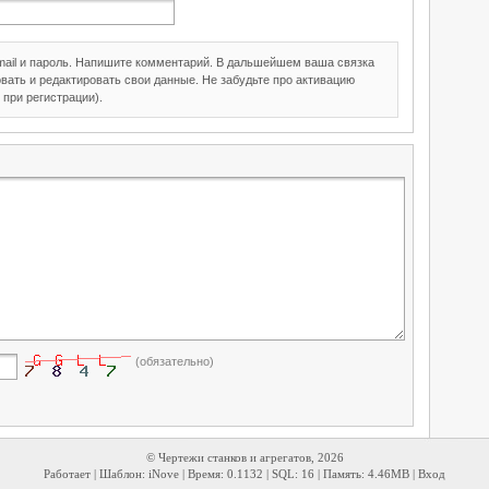
mail и пароль. Напишите комментарий. В дальшейшем ваша связка
вать и редактировать свои данные. Не забудьте про активацию
 при регистрации).
(обязательно)
© Чертежи станков и агрегатов, 2026
Работает | Шаблон: iNove | Время: 0.1132 | SQL: 16 | Память: 4.46MB |
Вход