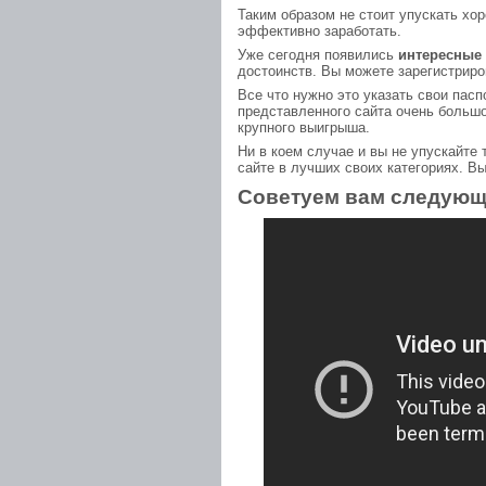
Таким образом не стоит упускать хо
эффективно заработать.
Уже сегодня появились
интересные
достоинств. Вы можете зарегистриро
Все что нужно это указать свои пас
представленного сайта очень большо
крупного выигрыша.
Ни в коем случае и вы не упускайте
сайте в лучших своих категориях. В
Советуем вам следующ