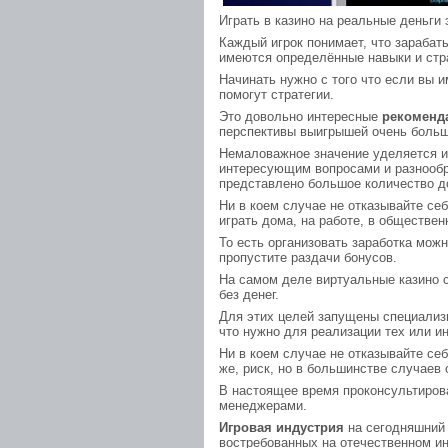
Играть в казино на реальные деньги 
Каждый игрок понимает, что зарабат
имеются определённые навыки и стра
Начинать нужно с того что если вы 
помогут стратегии.
Это довольно интересные
рекоменд
перспективы выигрышей очень больш
Немаловажное значение уделяется и
интересующим вопросами и разнообр
представлено большое количество д
Ни в коем случае не отказывайте се
играть дома, на работе, в обществен
То есть организовать заработка можн
пропустите раздачи бонусов.
На самом деле виртуальные казино с
без денег.
Для этих целей запущены специализ
что нужно для реализации тех или и
Ни в коем случае не отказывайте се
же, риск, но в большинстве случаев
В настоящее время проконсультиров
менеджерами.
Игровая индустрия
на сегодняшний 
востребованных на отечественном ин