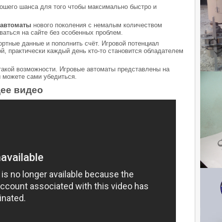
рошего шанса для того чтобы максимально быстро и
 автоматы
нового поколения с немалым количеством
ваться на сайте без особенных проблем.
портные данные и пополнить счёт. Игровой потенциал
й, практически каждый день кто-то становится обладателем
 такой возможности. Игровые автоматы представлены на
ы можете сами убедиться.
ее видео