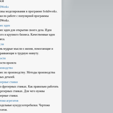
ки
idWorks
овы моделирования в программе Solidworks.
ки по работе с популярной программы
idWorks.
нес идеи
нес идеи для открытия своего дела. Идеи
ого и крупного бизнеса. Качественные идеи
еса.
сли
нь мудрые мысли о жизни, помогающие и
траивающие в трудную минуту.
ости
ости проекта
изводство
нес по производству. Методы производства
ных деталей.
зерные станки
 о фрезерных станках. Как правильно работать
фрезерных станках. Для чего нужны
зерные станки.
тежи агрегатов
одельные кукурузотеребилки. Чертежи
гатов.