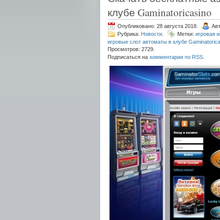
клубе Gaminatoricasino
Опубликовано: 28 августа 2018.
Ав
Рубрика:
Новости
.
Метки:
игровая и
игровые слот автоматы в клубе Gaminatorica
Просмотров: 2729.
.
Подписаться на
комментарии по RSS