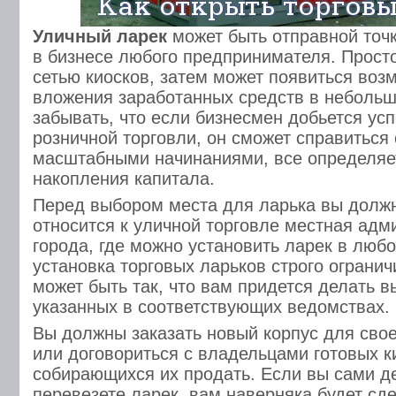
Уличный ларек
может быть отправной точ
в бизнесе любого предпринимателя. Просто
сетью киосков, затем может появиться воз
вложения заработанных средств в небольш
забывать, что если бизнесмен добьется ус
розничной торговли, он сможет справиться
масштабными начинаниями, все определяе
накопления капитала.
Перед выбором места для ларька вы должн
относится к уличной торговле местная адм
города, где можно установить ларек в любо
установка торговых ларьков строго огранич
может быть так, что вам придется делать в
указанных в соответствующих ведомствах.
Вы должны заказать новый корпус для свое
или договориться с владельцами готовых к
собирающихся их продать. Если вы сами д
перевезете ларек, вам наверняка будет сд