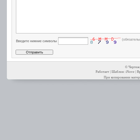
(обязатель
Введите нижние символы
© Чертежи
Работает | Шаблон: iNove | В
При копировании матери